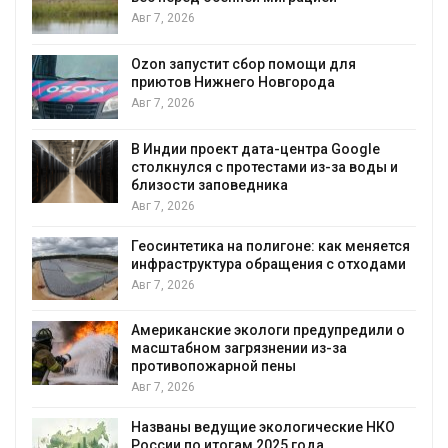
Авг 7, 2026
Авг
Ozon запустит сбор помощи для
приютов Нижнего Новгорода
Авг 7, 2026
В Индии проект дата-центра Google
столкнулся с протестами из-за воды и
Авг
близости заповедника
Авг 7, 2026
Геосинтетика на полигоне: как меняется
инфраструктура обращения с отходами
Авг 7, 2026
Американские экологи предупредили о
масштабном загрязнении из-за
противопожарной пены
Авг 7, 2026
Названы ведущие экологические НКО
России по итогам 2025 года