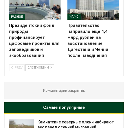
РАЗНОЕ
ЧП/ЧС
Президентский фонд
Правительство
природы
направило еще 4,4
профинансирует
млрд рублей на
цифровые проекты для
восстановление
заповедников и
Дагестана и Чечни
экообразования
после наводнения
PREV
СЛЕДУЮЩИЙ
Комментарии закрыты.
Самые популярные
Камчатские северные олени набирают
вес перед осенней миграцией