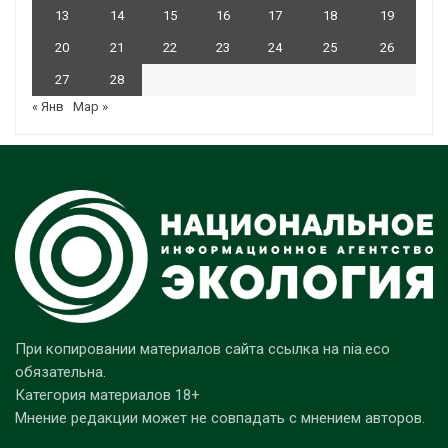
13
14
15
16
17
18
19
20
21
22
23
24
25
26
27
28
« Янв
Мар »
При копировании материалов сайта ссылка на nia.eco
обязательна.
Категория материалов 18+
Мнение редакции может не совпадать с мнением авторов.