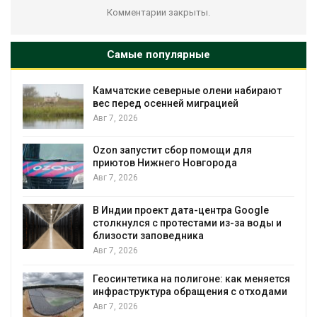
Комментарии закрыты.
Самые популярные
Камчатские северные олени набирают
и
вес перед осенней миграцией
Авг 7, 2026
А
Ozon запустит сбор помощи для
к
приютов Нижнего Новгорода
Авг 7, 2026
В Индии проект дата-центра Google
столкнулся с протестами из-за воды и
А
близости заповедника
Авг 7, 2026
Геосинтетика на полигоне: как меняется
инфраструктура обращения с отходами
Авг 7, 2026