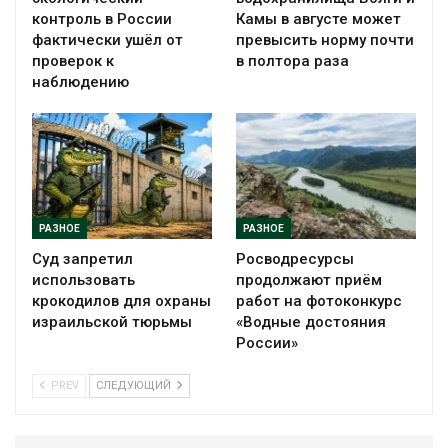
контроль в России
Камы в августе может
фактически ушёл от
превысить норму почти
проверок к
в полтора раза
наблюдению
РАЗНОЕ
РАЗНОЕ
Суд запретил
Росводресурсы
использовать
продолжают приём
крокодилов для охраны
работ на фотоконкурс
израильской тюрьмы
«Водные достояния
России»
PREV
СЛЕДУЮЩИЙ