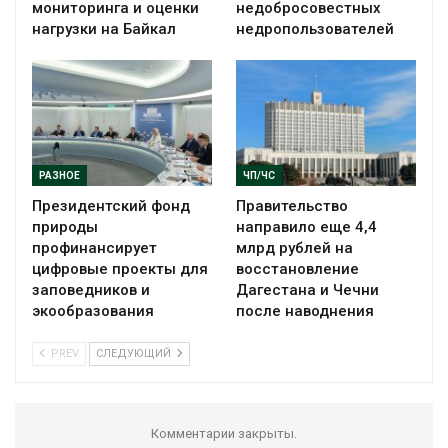
мониторинга и оценки
недобросовестных
нагрузки на Байкал
недропользователей
РАЗНОЕ
ЧП/ЧС
Президентский фонд
Правительство
природы
направило еще 4,4
профинансирует
млрд рублей на
цифровые проекты для
восстановление
заповедников и
Дагестана и Чечни
экообразования
после наводнения
PREV
СЛЕДУЮЩИЙ
Комментарии закрыты.