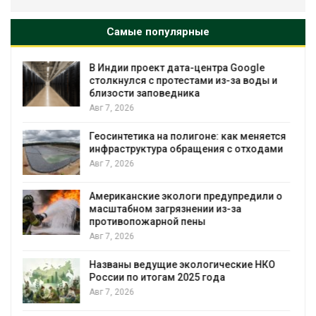
Самые популярные
Дождевая вода с крыш может помочь
ы и
городам переживать жару
Авг 7, 2026
Минприроды потребовало ускорить
ется
строительство мусорных объектов и
ами
уборку контейнерных площадок
Авг 7, 2026
и о
Панамский канал вновь ограничивает
загрузку судов из-за дефицита пресной
воды
Авг 6, 2026
КО
В китайской провинции Шэньси из-за
паводков эвакуировали более 140 тыс.
человек
Авг 6, 2026