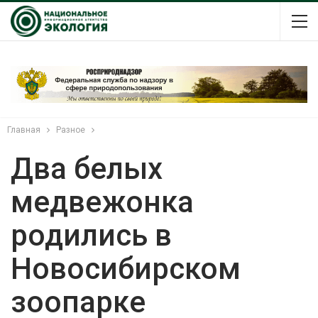
Главная
Разное
Два белых
медвежонка
родились в
Новосибирском
зоопарке