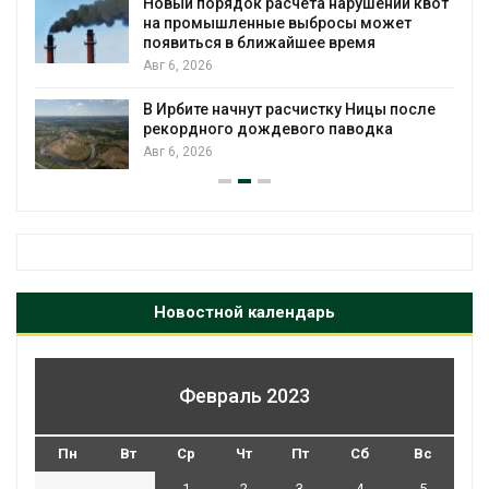
Новый порядок расчёта нарушений квот
на промышленные выбросы может
появиться в ближайшее время
Авг 6, 2026
В Ирбите начнут расчистку Ницы после
рекордного дождевого паводка
Авг 6, 2026
Новостной календарь
Февраль 2023
Пн
Вт
Ср
Чт
Пт
Сб
Вс
1
2
3
4
5