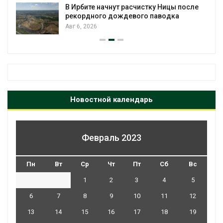
В Ирбите начнут расчистку Ницы после
рекордного дождевого паводка
Авг 6, 2026
Новостной календарь
Февраль 2023
Пн
Вт
Ср
Чт
Пт
Сб
Вс
1
2
3
4
5
6
7
8
9
10
11
12
13
14
15
16
17
18
19