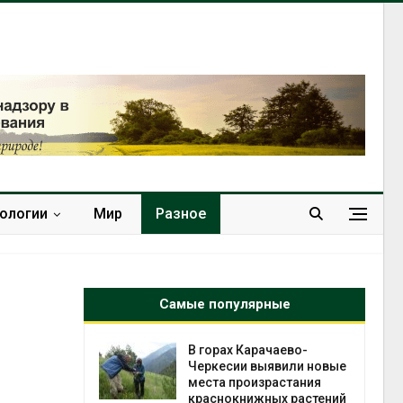
нологии
Мир
Разное
Самые популярные
нал вновь
В горах Карачаево-
 загрузку
Черкесии выявили новые
дефицита
места произрастания
ы
краснокнижных растений