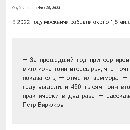
на скл
Опубликовано
Фев 28, 2023
Авг 6, 2
В 2022 году москвичи собрали около 1,5 мил
— За прошедший год при сортировк
миллиона тонн вторсырья, что поч
Авг 6, 2
показатель, — отметил заммэра. —
году выделили 450 тысяч тонн вто
практически в два раза, — расска
Пётр Бирюков.