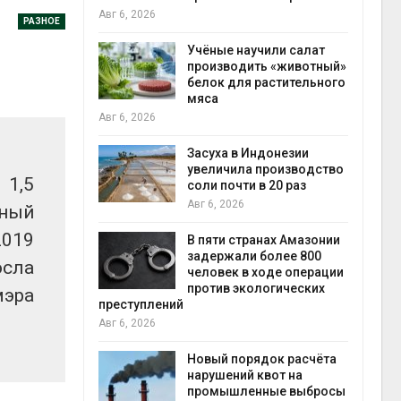
на с
Авг 6, 2026
РАЗНОЕ
Авг 6
провинции
Учёные научили салат
 паводков
производить «животный»
 более 140
белок для растительного
мяса
Авг 6, 2026
илл
Засуха в Индонезии
увеличила производство
 1,5
и для сбора
соли почти в 20 раз
Авг 6, 2026
чный
Авг 6
2019
В пяти странах Амазонии
ложили
задержали более 800
осла
ьевую воду
человек в ходе операции
 помощью
против экологических
мэра
преступлений
Авг 6, 2026
«Экопульс»
Новый порядок расчёта
я мусорных
нарушений квот на
устят в
промышленные выбросы