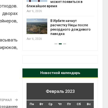
может появиться в
Авг 5
отходов.
ближайшее время
Авг 6, 2026
о дворах
т всё
йнеров,
ой
В Ирбите начнут
а засух,
расчистку Ницы после
 рубок
рекордного дождевого
Авг 5
паводка
асывать
Авг 6, 2026
Бирюков,
Новостной календарь
Февраль 2023
ТЕРИАЛ
Пн
Вт
Ср
Чт
Пт
Сб
Вс
 созданию