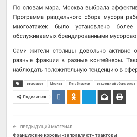
Авг 5, 2
По словам мэра, Москва выбрала эффектив
Программа раздельного сбора мусора рабо
многоэтажек было установлено более 
обслуживаемых брендированными мусорово
Авг 5, 2
Сами жители столицы довольно активно о
разные фракции в разные контейнеры. Так
наблюдать положительную тенденцию в сфер
вторсырье
Москва
Петр Бирюков
раздельный сбор мусора
Поделиться
ПРЕДЫДУЩИЙ МАТЕРИАЛ
Французские коровы «заправляют» тракторы