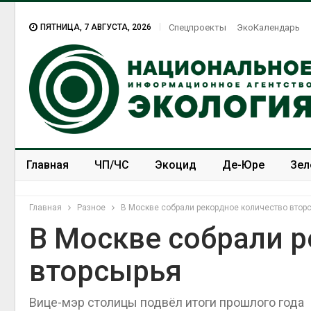
ПЯТНИЦА, 7 АВГУСТА, 2026
Спецпроекты
ЭкоКалендарь
Главная
ЧП/ЧС
Экоцид
Де-Юре
Зел
Спецпроекты
ЭкоЗОЖ
Главная
Разное
В Москве собрали рекордное количество втор
В Москве собрали 
вторсырья
Вице-мэр столицы подвёл итоги прошлого года