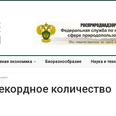
еная экономика
Биоразнообразие
Наука и тех
сырья
рекордное количество
В Домодедове
Панамский ка
ликвидируют
ограничивает
последствия разлива
судов из-за 
химикатов после пожара
пресной вод