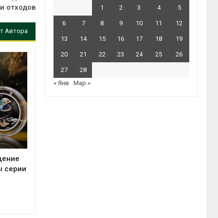
и отходов
1
2
3
4
5
6
7
8
9
10
11
12
т Автора
13
14
15
16
17
18
19
20
21
22
23
24
25
26
27
28
« Янв
Мар »
щение
ы серии