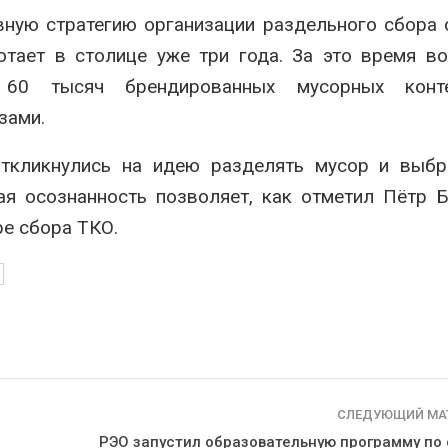
сентябре
026
ную стратегию организации раздельного сбора 
Авг 6, 2026
Суд запретил
тает в столице уже три года. За это время в
использовать
Европа теряе
60 тысяч брендированных мусорных конте
крокодилов для охраны
больше лесн
израильской тюрьмы
биомассы из-з
зами.
вредителей и
026
Авг 6, 2026
ткликнулись на идею разделять мусор и выбр
ая осознанность позволяет, как отметил Пётр 
е сбора ТКО.
СЛЕДУЮЩИЙ МА
РЭО запустил образовательную программу по