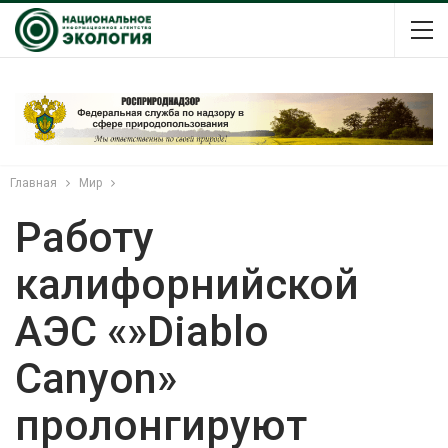
Главная
Мир
Работу
калифорнийской
АЭС «»Diablo
Canyon»
пролонгируют