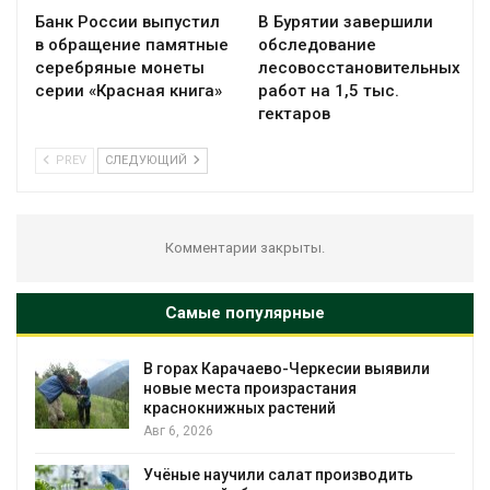
Банк России выпустил
В Бурятии завершили
в обращение памятные
обследование
серебряные монеты
лесовосстановительных
серии «Красная книга»
работ на 1,5 тыс.
гектаров
PREV
СЛЕДУЮЩИЙ
Комментарии закрыты.
Самые популярные
рах Карачаево-Черкесии выявили
В Домоде
ые места произрастания
последств
снокнижных растений
пожара н
, 2026
Авг 6, 2026
ые научили салат производить
Изменени