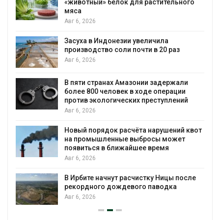
вотный» белок для растительного
бабочек п
а
Авг 6, 2026
, 2026
В Австрал
ха в Индонезии увеличила
установки
зводство соли почти в 20 раз
бизнеса
, 2026
Авг 6, 2026
ти странах Амазонии задержали
Москвари
е 800 человек в ходе операции
трёхднев
ив экологических преступлений
Авг 5, 2026
, 2026
В Кении п
ый порядок расчёта нарушений квот
проверяют
промышленные выбросы может
Авг 5, 2026
виться в ближайшее время
, 2026
Суд запр
для охра
бите начнут расчистку Ницы после
Авг 5, 2026
ордного дождевого паводка
, 2026