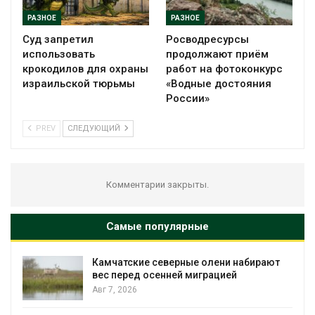
РАЗНОЕ
РАЗНОЕ
Суд запретил
Росводресурсы
использовать
продолжают приём
крокодилов для охраны
работ на фотоконкурс
израильской тюрьмы
«Водные достояния
России»
PREV
СЛЕДУЮЩИЙ
Комментарии закрыты.
Самые популярные
чатские северные олени набирают
Тайфун, з
перед осенней миграцией
несколько
экстрема
, 2026
явлениям
Авг 7, 2026