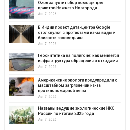
n запустит сбор помощи для
ютов Нижнего Новгорода
Солнечны
, 2026
позволяю
вырабатыв
воду
дии проект дата-центра Google
кнулся с протестами из-за воды и
Авг 7, 2026
зости заповедника
, 2026
Дождевая
городам 
интетика на полигоне: как меняется
Авг 7, 2026
раструктура обращения с отходами
, 2026
Минприро
строитель
уборку к
риканские экологи предупредили о
табном загрязнении из-за
Авг 7, 2026
тивопожарной пены
, 2026
Панамский
загрузку 
воды
ваны ведущие экологические НКО
ии по итогам 2025 года
Авг 6, 2026
, 2026
В китайск