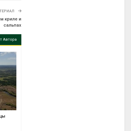
ТЕРИАЛ
м криле и
сальпах
т Автора
ицы