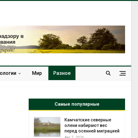
нологии
Мир
Разное
Самые популярные
к из
Камчатские северные
жет
олени набирают вес
ск жировой
перед осенней миграцией
ни
Авг 7, 2026