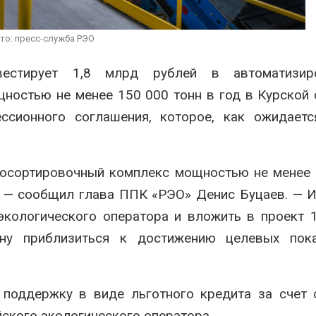
ограничивает загрузку
увеличить вл
судов из-за дефицита
защиту приро
пресной воды
роста ущерба
то: пресс-служба РЭО
026
Авг 7, 2026
нвестирует 1,8 млрд рублей в автоматизир
В китайской провинции
Дом из стары
Шэньси из-за паводков
может обходи
остью не менее 150 000 тонн в год в Курской 
эвакуировали более 140
кондиционера
тыс. человек
без отоплени
ссионного соглашения, которое, как ожидаетс
026
Авг 7, 2026
росортировочный комплекс мощностью не менее
, — сообщил глава ППК «РЭО» Денис Буцаев. — 
экологического оператора и вложить в проект 
ну приблизиться к достижению целевых пока
 поддержку в виде льготного кредита за счет 
ского экологического оператора.