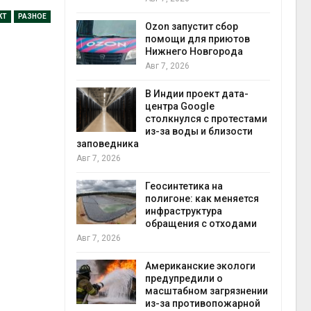
прир
КТ
РАЗНОЕ
Авг 7
Ozon запустит сбор
й
помощи для приютов
й контроль
Нижнего Новгорода
тически
Авг 7, 2026
ерок к
В Индии проект дата-
экон
центра Google
Авг 7
столкнулся с протестами
 ускорит
из-за воды и близости
нечной
заповедника
-за роста
Авг 7, 2026
ороны ИИ
Геосинтетика на
полигоне: как меняется
в
инфраструктура
ща Волги и
обращения с отходами
те может
Авг 7, 2026
рму почти в
конт
Американские экологи
Авг 7
предупредили о
масштабном загрязнении
требовал
из-за противопожарной