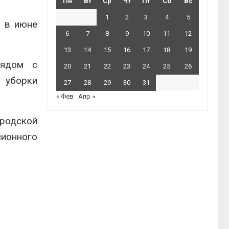
Пн
Вт
Ср
Чт
Пт
Сб
Вс
1
2
3
4
5
ь в июне
6
7
8
9
10
11
12
13
14
15
16
17
18
19
рядом с
20
21
22
23
24
25
26
 уборки
27
28
29
30
31
« Фев
Апр »
ородской
сионного