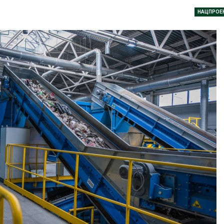
дными явлениями
Авг 8, 2026
НАЦПРОЕ
026
Региональны
Солнечные панели над
экологически
каналами позволяют
в России фак
одновременно
ушёл от пров
вырабатывать энергию и
наблюдению
ить воду
Авг 8, 2026
026
Южная Корея
Дождевая вода с крыш
развитие сол
может помочь городам
энергетики из
переживать жару
спроса со ст
Авг 7, 2026
Авг 7, 2026
Минприроды
Приток воды 
потребовало ускорить
водохранили
строительство мусорных
Камы в авгус
объектов и уборку
превысить но
нерных площадок
полтора раза
026
Авг 7, 2026
Панамский канал вновь
Евросоюз по