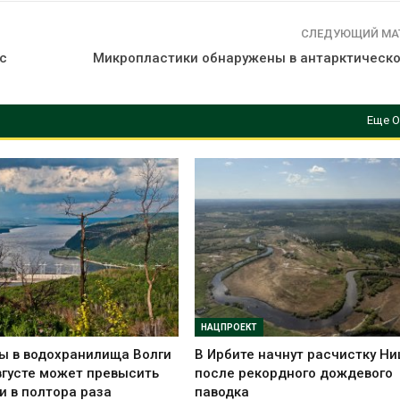
СЛЕДУЮЩИЙ МА
с
Микропластики обнаружены в антарктическо
Еще О
НАЦПРОЕКТ
ы в водохранилища Волги
В Ирбите начнут расчистку Н
вгусте может превысить
после рекордного дождевого
и в полтора раза
паводка