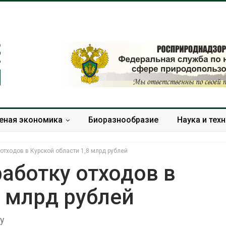
еная экономика
Биоразнообразие
Наука и тех
отходов в Курской области 1,8 млрд рублей
аботку отходов в
8 млрд рублей
Тайфун, засуха и пожары:
Микропласти
сразу несколько
упаковки мо
регионов столкнулись с
усиливать ри
у
экстремальными
болезни пече