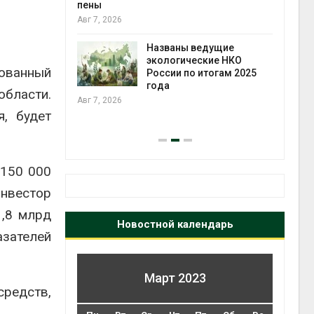
ожения в
пены
ды на фоне
Авг 7, 2026
 от пожаров
Авг 6
Названы ведущие
экологические НКО
ованный
х шин
России по итогам 2025
ться без
года
области.
 и почти
Авг 7, 2026
я
я, будет
Авг 6
 150 000
Инвестор
1,8 млрд
Новостной календарь
зателей
Март 2023
средств,