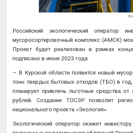
Фо
Авг 6, 2
Российский экологический оператор и
мусоросортировочный комплекс (АМСК) мощн
Проект будет реализован в рамках конце
Авг 6, 2
подписано в июне 2023 года.
— В Курской области появится новый мусо
тонн твердых бытовых отходов (ТБО) в год
планирует привлечь льготные средства от 
рублей. Создание ТОСЭР позволит регио
национального проекта «Экология».
Экологический оператор окажет инвестору
полученных от размещения облигаций Россий