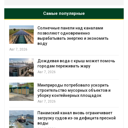
Самые популярные
ами
Учёные предложили получать пить
воду из воздуха с помощью ветра
номить
Авг 6, 2026
Приложение «Экопульс» для контр
мусорных площадок запустят в
т помочь
сентябре
Авг 6, 2026
Европа теряет всё больше лесной
орить
биомассы из-за засух, вредителей и
ктов и
рубок
ок
Авг 6, 2026
В горах Карачаево-Черкесии выяви
ичивает
новые места произрастания
а пресной
краснокнижных растений
Авг 6, 2026