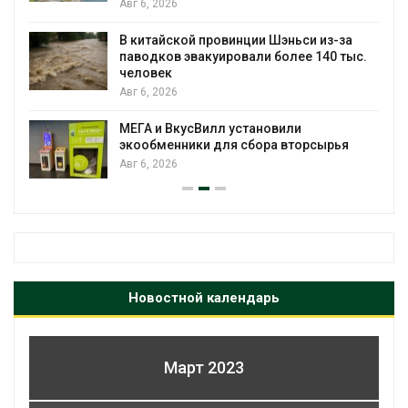
Учёные научили салат производить
и из-за
«животный» белок для растительн
 140 тыс.
мяса
Авг 6, 2026
Засуха в Индонезии увеличила
производство соли почти в 20 раз
рсырья
Авг 6, 2026
Новостной календарь
Март 2023