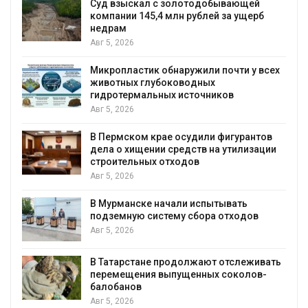
Суд взыскал с золотодобывающей
С
компании 145,4 млн рублей за ущерб
недрам
Авг 5, 2026
в
Микропластик обнаружили почти у всех
животных глубоководных
гидротермальных источников
Авг 5, 2026
я
В Пермском крае осудили фигурантов
дела о хищении средств на утилизации
строительных отходов
Авг 5, 2026
В Мурманске начали испытывать
подземную систему сбора отходов
Авг 5, 2026
В Татарстане продолжают отслеживать
з
перемещения выпущенных соколов-
балобанов
Авг 5, 2026