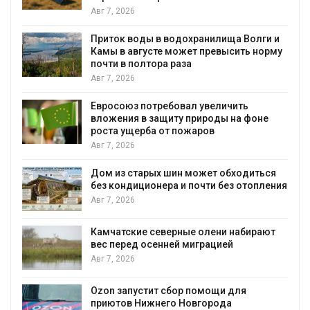
Авг 7, 2026
Приток воды в водохранилища Волги и
Камы в августе может превысить норму
почти в полтора раза
Авг 7, 2026
Евросоюз потребовал увеличить
вложения в защиту природы на фоне
роста ущерба от пожаров
Авг 7, 2026
Дом из старых шин может обходиться
без кондиционера и почти без отопления
Авг 7, 2026
Камчатские северные олени набирают
и
вес перед осенней миграцией
Авг 7, 2026
А
Ozon запустит сбор помощи для
к
приютов Нижнего Новгорода