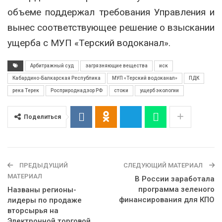
объеме поддержал требования Управления и
вынес соответствующее решение о взыскании
ущерба с МУП «Терский водоканал».
Арбитражный суд
загрязняющие вещества
иск
Кабардино-Балкарская Республика
МУП «Терский водоканал»
ПДК
река Терек
Росприроднадзор РФ
стоки
ущерб экологии
Поделиться
ПРЕДЫДУЩИЙ
СЛЕДУЮЩИЙ МАТЕРИАЛ
МАТЕРИАЛ
В России заработала
программа зеленого
Названы регионы-
финансирования для КПО
лидеры по продаже
вторсырья на
Электронной торговой