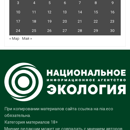
3
4
5
6
7
8
9
10
11
12
13
14
15
16
17
18
19
20
21
22
23
24
25
26
27
28
29
30
« Мар
Май »
При копировании материалов сайта ссылка на nia.eco
обязательна.
Категория материалов 18+
Мнение редакции может не совпадать с мнением авторов.