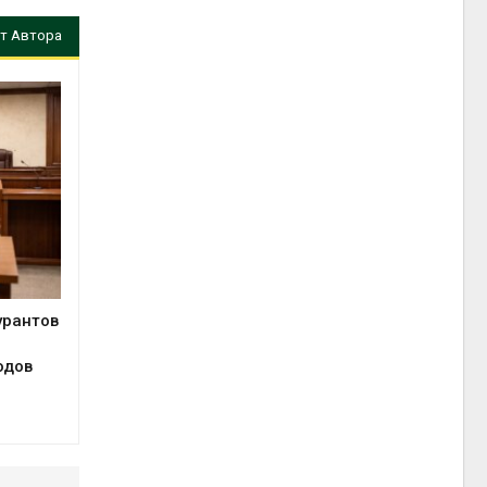
т Автора
урантов
одов