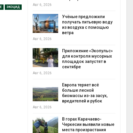
Авг 6, 2026
Е
ЭКОЦИД
Учёные предложили
анели над
получать питьевую воду
зволяют
из воздуха с помощью
но
ветра
прес
 энергию и
Авг 6, 2026
Авг 6
Приложение «Экопульс»
для контроля мусорных
да с крыш
площадок запустят в
ь городам
сентябре
жару
бли
Авг 6, 2026
Авг 6
Европа теряет всё
больше лесной
ускорить
биомассы из-за засух,
во мусорных
вредителей и рубок
борку
Авг 6, 2026
Авг 6
В горах Карачаево-
Черкесии выявили новые
нал вновь
места произрастания