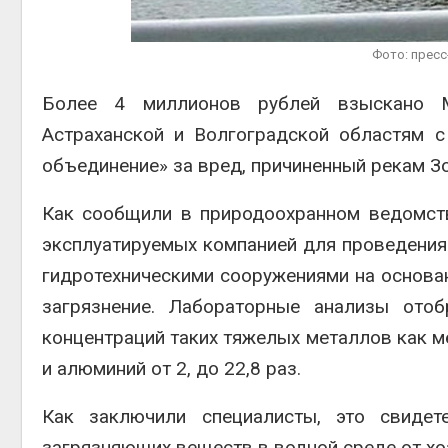
на скл
Фото: прес
Авг 6, 2
Более 4 миллионов рублей взыскано М
Астраханской и Волгоградской областям с
объединение» за вред, причиненный рекам Зо
Как сообщили в природоохранном ведомстве
эксплуатируемых компанией для проведения
гидротехническими сооружениями на основа
загрязнение. Лабораторные анализы ото
концентраций таких тяжелых металлов как мед
и алюминий от 2, до 22,8 раз.
Как заключили специалисты, это свидет
загрязняющих веществ в водной среде от хо