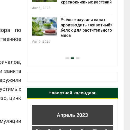
 загрузку
краснокнижных растений
дефицита
Авг 6, 2026
ы
на с
Авг 6
Учёные научили салат
производить «животный»
зора по
провинции
белок для растительного
 паводков
мяса
ственное
 более 140
Авг 6, 2026
ричалов,
и занята
наружили
устимых
Новостной календарь
зо, цинк
Апрель 2023
муляции