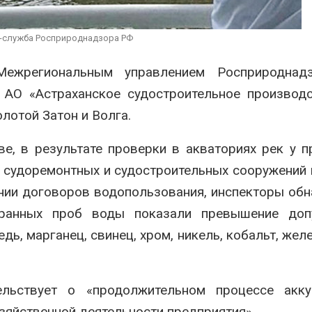
последствия разлива
ограничивает
химикатов после пожара
судов из-за 
аде
пресной вод
с-служба Росприроднадзора РФ
026
Авг 6, 2026
ежрегиональным управлением Росприроднад
Изменение климата
В китайской 
меняет ареалы бабочек
Шэньси из-за
 АО «Астраханское судостроительное производ
по всему миру
эвакуировали
тыс. человек
лотой Затон и Волга.
Авг 6, 2026
Авг 6, 2026
, в результате проверки в акваториях рек у п
 судоремонтных и судостроительных сооружений 
нии договоров водопользования, инспекторы об
бранных проб воды показали превышение доп
ь, марганец, свинец, хром, никель, кобальт, желе
ельствует о «продолжительном процессе акку
зяйственной деятельности предприятия».