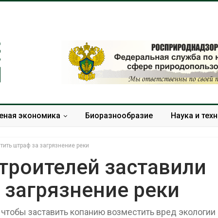
еная экономика
Биоразнообразие
Наука и тех
тить штраф за загрязнение реки
троителей заставили
 загрязнение реки
Засуха в Индонезии
Тайфун, засух
увеличила производство
сразу нескол
соли почти в 20 раз
регионов сто
 чтобы заставить копанию возместить вред экологии
экстремальн
Авг 6, 2026