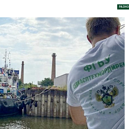
природными явлениями
РАЗНО
Авг 7, 2026
В пяти странах Амазонии
задержали более 800
человек в ходе операции
Солнечные п
против экологических
каналами по
плений
одновремен
вырабатывать
026
экономить воду
Авг 7, 2026
Новый порядок расчёта
нарушений квот на
промышленные выбросы
Дождевая во
может появиться в
может помоч
йшее время
переживать 
026
Авг 7, 2026
В Ирбите начнут
Минприроды
расчистку Ницы после
потребовало 
рекордного дождевого
строительст
паводка
объектов и у
контейнерных площадок
026
Авг 7, 2026
В Домодедове
ликвидируют
Панамский ка