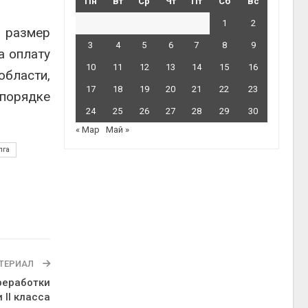
Пн
Вт
Ср
Чт
Пт
Сб
Вс
1
2
 размер
3
4
5
6
7
8
9
а оплату
10
11
12
13
14
15
16
области,
17
18
19
20
21
22
23
 порядке
24
25
26
27
28
29
30
« Мар
Май »
лга
ТЕРИАЛ
реработки
и II класса