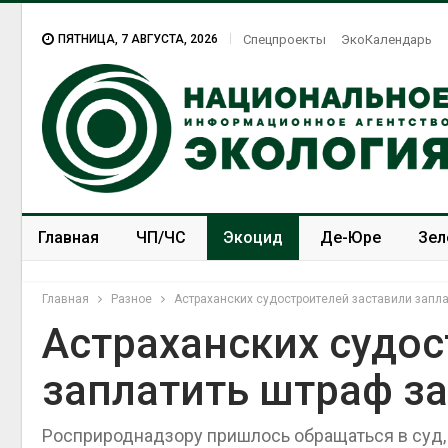
ПЯТНИЦА, 7 АВГУСТА, 2026
Спецпроекты
ЭкоКалендарь
Главная
ЧП/ЧС
Экоцид
Де-Юре
Зел
Спецпроекты
ЭкоЗОЖ
Главная
Разное
Астраханских судостроителей заставили запла
Астраханских судос
заплатить штраф за
Росприроднадзору пришлось обращаться в суд,