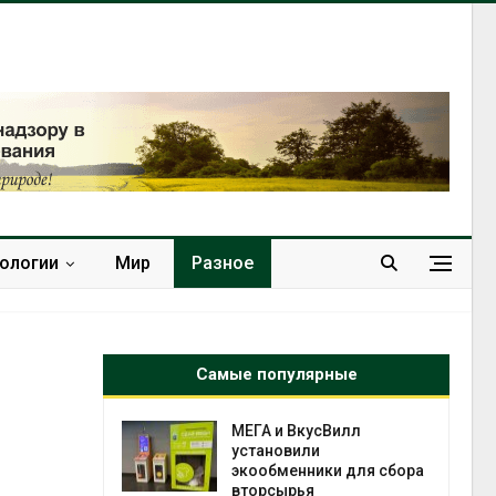
нологии
Мир
Разное
Самые популярные
а и пожары:
МЕГА и ВкусВилл
ько
установили
лкнулись с
экообменники для сбора
ыми
вторсырья