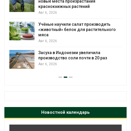
ста произрастания
последствия ра
ижных растений
пожара на скл
Авг 6, 2026
учили салат производить
Изменение кли
й» белок для растительного
бабочек по все
Авг 6, 2026
В Австралии сн
Индонезии увеличила
установки солн
тво соли почти в 20 раз
бизнеса
Авг 6, 2026
Новостной календарь