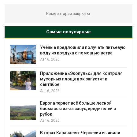
Комментарии закрыты.
Самые популярные
редложили получать питьевую
В пяти странах
оздуха с помощью ветра
более 800 чело
против экологи
Авг 6, 2026
ие «Экопульс» для контроля
Новый порядок
 площадок запустят в
на промышлен
появиться в б
Авг 6, 2026
ряет всё больше лесной
В Ирбите начну
из-за засух, вредителей и
рекордного до
Авг 6, 2026
арачаево-Черкесии выявили
В Домодедове