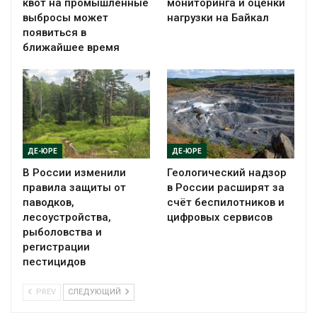
квот на промышленные
мониторинга и оценки
выбросы может
нагрузки на Байкал
появиться в
ближайшее время
ДЕ-ЮРЕ
ДЕ-ЮРЕ
В России изменили
Геологический надзор
правила защиты от
в России расширят за
паводков,
счёт беспилотников и
лесоустройства,
цифровых сервисов
рыболовства и
регистрации
пестицидов
PREV
СЛЕДУЮЩИЙ