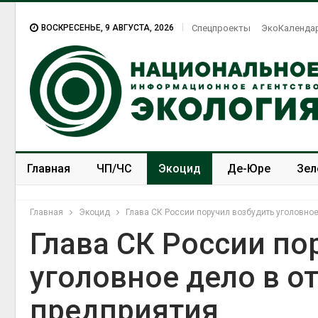
ВОСКРЕСЕНЬЕ, 9 АВГУСТА, 2026
Спецпроекты
ЭкоКаленда
Главная
ЧП/ЧС
Экоцид
Де-Юре
Зел
Спецпроекты
ЭкоЗОЖ
Главная
Экоцид
Глава СК России поручил возбудить уголовно
Глава СК России по
уголовное дело в 
предприятия