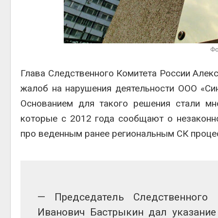
контей
Авг 7, 2
Фо
Глава Следственного Комитета России Алекс
жалоб на нарушения деятельности ООО «Син
Авг 6, 2
Основанием для такого решения стали мн
которые с 2012 года сообщают о незаконн
про веденным ранее региональным СК проце
— Председатель Следственного 
Иванович Бастрыкин дал указание