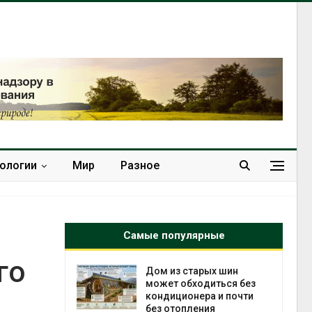
нологии
Мир
Разное
Самые популярные
го
ебли в
Дом из старых шин
ревращают в
может обходиться без
кспортное
кондиционера и почти
без отопления