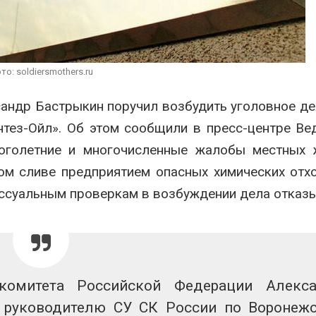
строительство мусорных
Камы в авгус
объектов и уборку
превысить но
нерных площадок
полтора раза
026
Авг 7, 2026
то: soldiersmothers.ru
Панамский канал вновь
Евросоюз по
ограничивает загрузку
увеличить вл
судов из-за дефицита
защиту приро
андр Бастрыкин поручил возбудить уголовное де
пресной воды
роста ущерба
тез-Ойл». Об этом сообщили в пресс-центре Ве
026
Авг 7, 2026
оголетние и многочисленные жалобы местных ж
ом сливе предприятием опасных химических отх
ссуальным проверкам в возбуждении дела отказ
комитета Российской Федерации Алекс
 руководителю СУ СК России по Воронеж