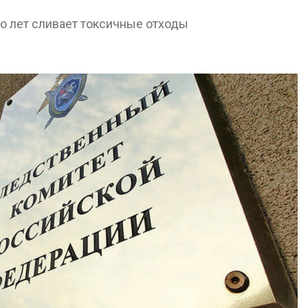
026
Авг 9, 2026
го лет сливает токсичные отходы
Тайфун, засуха и пожары:
Микропласти
сразу несколько
упаковки мо
регионов столкнулись с
усиливать ри
экстремальными
болезни пече
дными явлениями
Авг 8, 2026
026
Региональны
Солнечные панели над
экологически
каналами позволяют
в России фак
одновременно
ушёл от пров
вырабатывать энергию и
наблюдению
ить воду
Авг 8, 2026
026
Южная Корея
Дождевая вода с крыш
развитие сол
может помочь городам
энергетики из
переживать жару
спроса со ст
Авг 7, 2026
Авг 7, 2026
Минприроды
Приток воды 
потребовало ускорить
водохранили