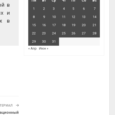
Пн
Вт
Ср
Чт
Пт
Сб
Вс
ой в
1
2
3
4
5
6
7
ых и
8
9
10
11
12
13
14
ых в
15
16
17
18
19
20
21
22
23
24
25
26
27
28
29
30
31
« Апр
Июн »
ТЕРИАЛ
вационный