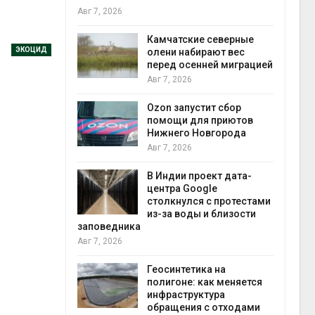
Авг 7, 2026
Авг 7
к из
Камчатские северные
ЭКОЦИД
жет
олени набирают вес
ск жировой
перед осенней миграцией
ни
Авг 7, 2026
прир
Авг 7
Ozon запустит сбор
й
помощи для приютов
й контроль
Нижнего Новгорода
тически
Авг 7, 2026
ерок к
В Индии проект дата-
экон
центра Google
Авг 7
столкнулся с протестами
 ускорит
из-за воды и близости
нечной
заповедника
-за роста
Авг 7, 2026
ороны ИИ
Геосинтетика на
полигоне: как меняется
в
инфраструктура
ща Волги и
обращения с отходами