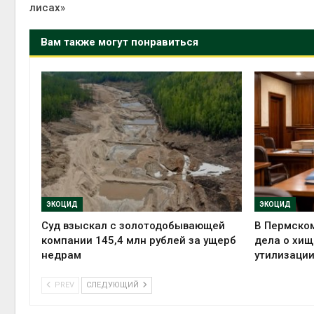
лисах»
Вам также могут понравиться
ЭКОЦИД
ЭКОЦИД
Суд взыскал с золотодобывающей
В Пермском
компании 145,4 млн рублей за ущерб
дела о хищ
недрам
утилизации
PREV
СЛЕДУЮЩИЙ