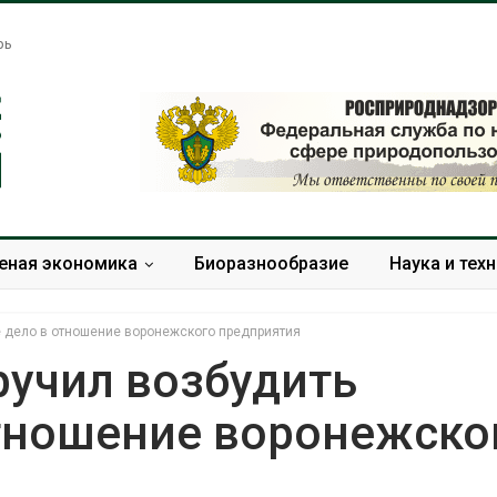
рь
еная экономика
Биоразнообразие
Наука и тех
е дело в отношение воронежского предприятия
ручил возбудить
отношение воронежско
Названы ведущие
Банановые ст
экологические НКО
Бангладеш п
России по итогам 2025
текстиль и э
года
сырьё