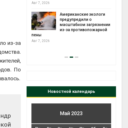
те может
Авг 7, 2026
рму почти в
конт
Американские экологи
Авг 7
предупредили о
масштабном загрязнении
требовал
из-за противопожарной
ожения в
пены
ды на фоне
Авг 7, 2026
ло из-за
 от пожаров
домства.
Авг 6
ителей,
одов. По
ывалось.
Новостной календарь
Май 2023
андр
ской