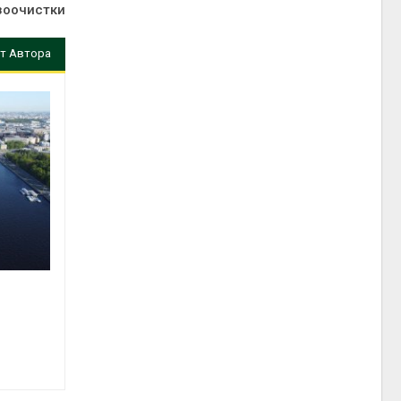
зоочистки
т Автора