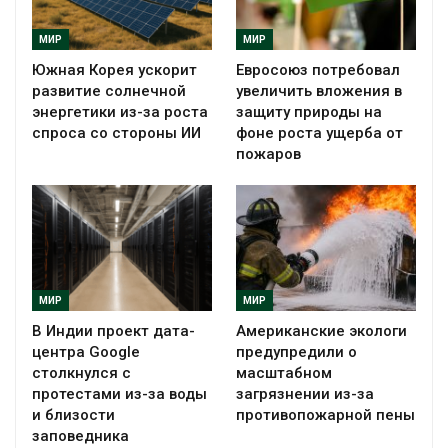
МИР
МИР
Южная Корея ускорит
Евросоюз потребовал
развитие солнечной
увеличить вложения в
энергетики из-за роста
защиту природы на
спроса со стороны ИИ
фоне роста ущерба от
пожаров
МИР
МИР
В Индии проект дата-
Американские экологи
центра Google
предупредили о
столкнулся с
масштабном
протестами из-за воды
загрязнении из-за
и близости
противопожарной пены
заповедника