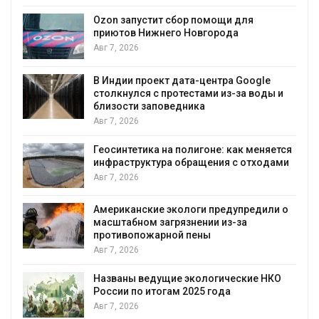
А
Ozon запустит сбор помощи для
к
приютов Нижнего Новгорода
Авг 7, 2026
В Индии проект дата-центра Google
столкнулся с протестами из-за воды и
А
близости заповедника
Авг 7, 2026
Геосинтетика на полигоне: как меняется
инфраструктура обращения с отходами
Авг 7, 2026
Американские экологи предупредили о
масштабном загрязнении из-за
противопожарной пены
Авг 7, 2026
Названы ведущие экологические НКО
России по итогам 2025 года
Авг 7, 2026
я