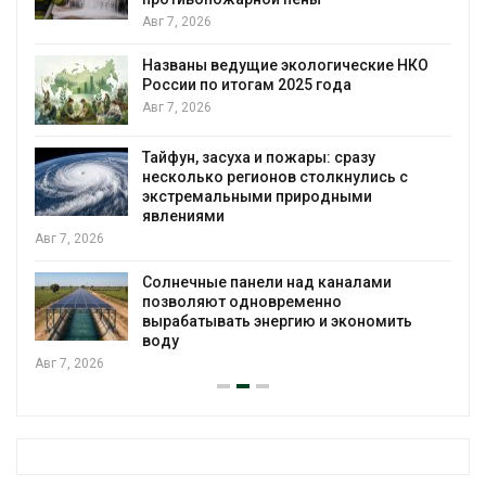
Авг 6, 2026
ские НКО
В китайской провинции Шэньси из
паводков эвакуировали более 140
человек
Авг 6, 2026
зу
МЕГА и ВкусВилл установили
лись с
экообменники для сбора вторсыр
ми
Авг 6, 2026
Учёные предложили получать пит
лами
воду из воздуха с помощью ветра
Авг 6, 2026
ономить