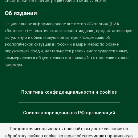
Свидетельство о регистрации СМИ Эл № ФС77-80306
Об издании
Национальное информационное агентство «Экология» (НИА
«Экология») — тематическое интернет-издание, предоставляющее
актуальную и объективную новостную информацию об
экологической ситуации в России и в мире, мерах по охране
окружающей среды, деятельности различных государственных,
коммерческих и общественных организаций в отношении охраны
природы.
Политика конфиденциальности и cookies
Список запрещенных в РФ организаций
Продолжая использовать наш сайт, вы даете согласие на
обработку файлов cookie, которые обеспечивают правильную
© 2026 - НИА "Экология". Все права защищены.
Дизайн:
nia.eco