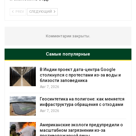
PREV
СЛЕДУЮЩИЙ
Комментарии закрыты.
Самые популярные
 Google
Дождевая вода с крыш может по
за воды и
городам переживать жару
Авг 7, 2026
Минприроды потребовало ускори
ак меняется
строительство мусорных объектов
с отходами
уборку контейнерных площадок
Авг 7, 2026
упредили о
Панамский канал вновь ограничив
за
загрузку судов из-за дефицита пр
воды