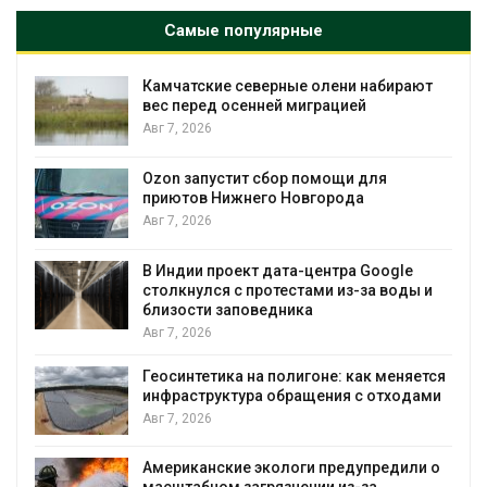
Самые популярные
Камчатские северные олени набирают
и
вес перед осенней миграцией
Авг 7, 2026
А
Ozon запустит сбор помощи для
к
приютов Нижнего Новгорода
Авг 7, 2026
В Индии проект дата-центра Google
столкнулся с протестами из-за воды и
А
близости заповедника
Авг 7, 2026
Геосинтетика на полигоне: как меняется
инфраструктура обращения с отходами
Авг 7, 2026
Американские экологи предупредили о