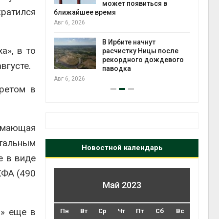
может появиться в
Авг 5
кратился
ближайшее время
Авг 6, 2026
т всё
ой
В Ирбите начнут
а», в то
а засух,
расчистку Ницы после
 рубок
рекордного дождевого
Авг 5
вгусте.
паводка
Авг 6, 2026
претом в
имающая
тальным
Новостной календарь
е в виде
КФА (490
Май 2023
а» еще в
Пн
Вт
Ср
Чт
Пт
Сб
Вс