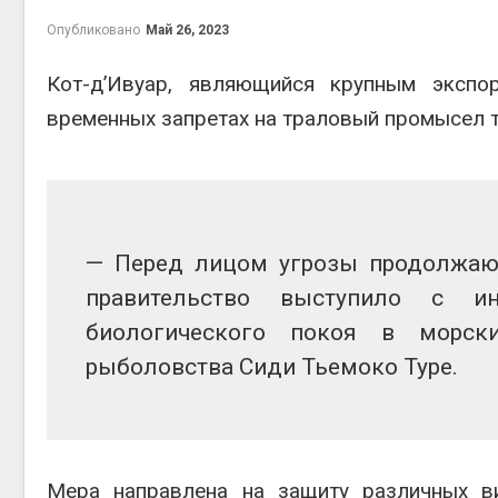
на скл
Опубликовано
Май 26, 2023
Авг 6, 2
Кот-д’Ивуар, являющийся крупным эксп
временных запретах на траловый промысел т
— Перед лицом угрозы продолжаю
Авг 6, 2
правительство выступило с ин
биологического покоя в морск
рыболовства Сиди Тьемоко Туре.
Мера направлена на защиту различных ви