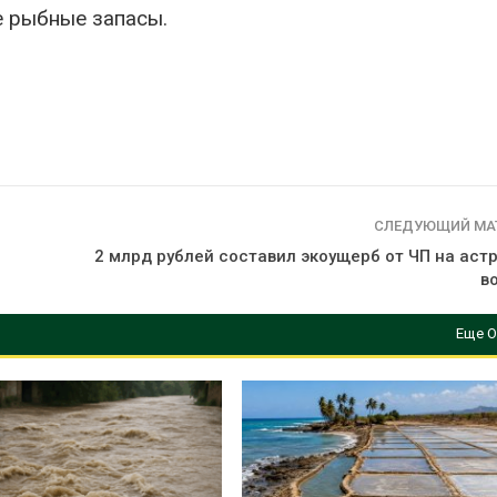
е рыбные запасы.
СЛЕДУЮЩИЙ МА
и
2 млрд рублей составил экоущерб от ЧП на аст
в
Еще О