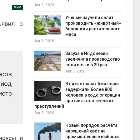
на с
Авг 6, 2026
МИР
Авг 6
провинции
Учёные научили салат
ъявил о
 паводков
производить «животный»
 более 140
белок для растительного
мяса
Авг 6, 2026
илл
Засуха в Индонезии
увеличила производство
и для сбора
соли почти в 20 раз
Авг 6, 2026
рсов
Авг 6
иод
В пяти странах Амазонии
ложили
задержали более 800
стр
ьевую воду
человек в ходе операции
 помощью
против экологических
преступлений
Авг 6, 2026
«Экопульс»
Новый порядок расчёта
я мусорных
нарушений квот на
устят в
промышленные выбросы
чоусы и