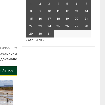
1
2
3
4
5
6
7
8
9
10
11
12
13
14
15
16
17
18
19
20
21
22
23
24
25
26
27
28
29
30
31
« Апр
Июн »
ТЕРИАЛ
раханском
одоканале
т Автора