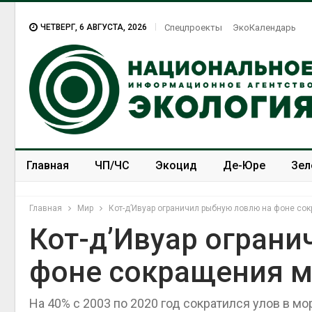
ЧЕТВЕРГ, 6 АВГУСТА, 2026
Спецпроекты
ЭкоКалендарь
Главная
ЧП/ЧС
Экоцид
Де-Юре
Зел
Спецпроекты
ЭкоЗОЖ
Главная
Мир
Кот-д’Ивуар ограничил рыбную ловлю на фоне со
Кот-д’Ивуар огран
фоне сокращения м
На 40% с 2003 по 2020 год сократился улов в м