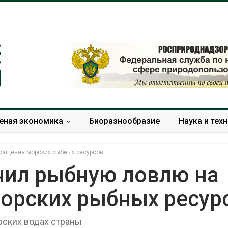
еная экономика
Биоразнообразие
Наука и тех
кращения морских рыбных ресурсов
ичил рыбную ловлю на
орских рыбных ресур
В Домодедове
Панамский ка
ликвидируют
ограничивает
последствия разлива
судов из-за 
орских водах страны
химикатов после пожара
пресной вод