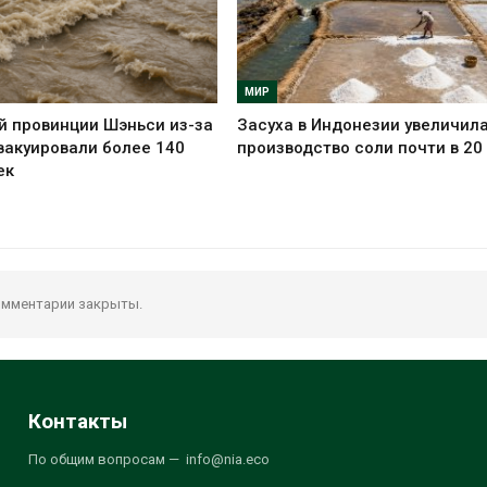
МИР
й провинции Шэньси из-за
Засуха в Индонезии увеличил
вакуировали более 140
производство соли почти в 20
ек
мментарии закрыты.
Контакты
По общим вопросам — info@nia.eco