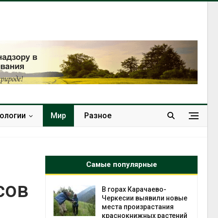
нологии
Мир
Разное
Самые популярные
сов
нал вновь
В горах Карачаево-
 загрузку
Черкесии выявили новые
дефицита
места произрастания
ы
краснокнижных растений