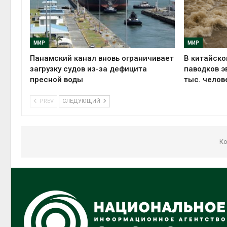
МИР
МИР
Панамский канал вновь ограничивает
В китайско
загрузку судов из-за дефицита
паводков э
пресной воды
тыс. челов
PREV
СЛЕДУЮЩИЙ
Ко