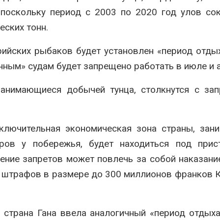
сентябре
026
 поскольку период с 2003 по 2020 год улов со
Авг 6, 2026
Суд запретил
еских тонн.
использовать
Европа теряе
крокодилов для охраны
больше лесн
рийских рыбаков будет установлен «период отдых
израильской тюрьмы
биомассы из-з
вредителей и
026
ым» судам будет запрещено работать в июле и а
Авг 6, 2026
занимающиеся добычей тунца, столкнутся с за
ключительная экономическая зона страны, зан
ов у побережья, будет находиться под прис
ние запретов может повлечь за собой наказани
и штрафов в размере до 300 миллионов франков 
 страна Гана ввела аналогичный «период отдых