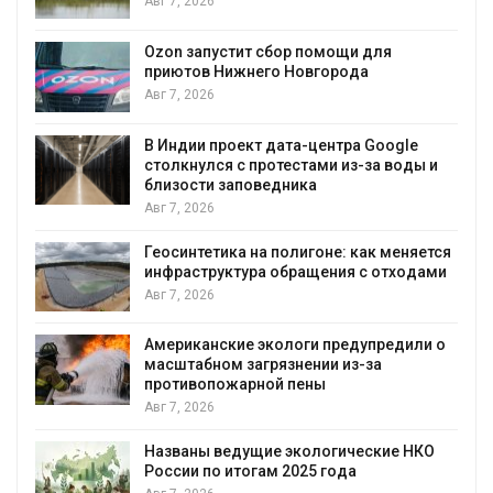
Авг 7, 2026
А
Ozon запустит сбор помощи для
к
приютов Нижнего Новгорода
Авг 7, 2026
В Индии проект дата-центра Google
столкнулся с протестами из-за воды и
А
близости заповедника
Авг 7, 2026
Геосинтетика на полигоне: как меняется
инфраструктура обращения с отходами
Авг 7, 2026
Американские экологи предупредили о
масштабном загрязнении из-за
противопожарной пены
Авг 7, 2026
Названы ведущие экологические НКО
России по итогам 2025 года