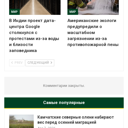
МИР
МИР
В Индии проект дата-
Американские экологи
центра Google
предупредили о
столкнулся с
масштабном
протестами из-за воды
загрязнении из-за
и близости
противопожарной пены
заповедника
PREV
СЛЕДУЮЩИЙ
Комментарии закрыты.
Самые популярные
Камчатские северные олени набирают
и
вес перед осенней миграцией