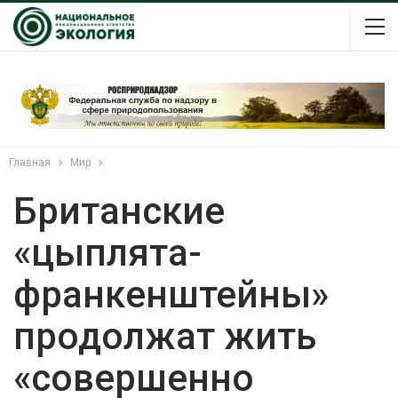
Главная
Мир
Британские
«цыплята-
франкенштейны»
продолжат жить
«совершенно