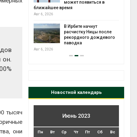
лимерных
ться в
Авг 5, 2026
Авг 6
Суд запретил
использовать
нут
крокодилов для охраны
ицы после
израильской тюрьмы
 дождевого
Авг 5, 2026
Авг 6
одов
 он.
100%
Новостной календарь
00 тысяч
Июнь 2023
торичные
тва, они
Пн
Вт
Ср
Чт
Пт
Сб
Вс