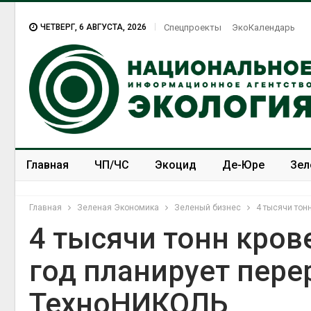
ЧЕТВЕРГ, 6 АВГУСТА, 2026
Спецпроекты
ЭкоКалендарь
Главная
ЧП/ЧС
Экоцид
Де-Юре
Зел
Спецпроекты
ЭкоЗОЖ
Главная
Зеленая Экономика
Зеленый бизнес
4 тысячи тон
4 тысячи тонн кро
год планирует пер
В Домодедове
ликвидируют
ТехноНИКОЛЬ
последствия разлива
химикатов после пожара