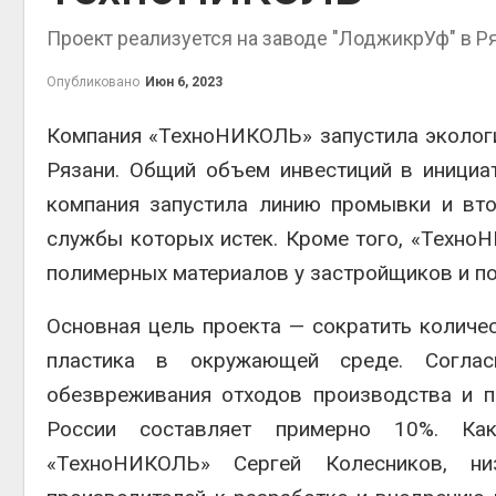
на складе
Авг 6, 
Проект реализуется на заводе "ЛоджикрУф" в Р
Авг 6, 2026
Изменение климата
Опубликовано
Июн 6, 2023
меняет ареалы бабочек
по всему миру
Компания «ТехноНИКОЛЬ» запустила эколог
Авг 6, 2026
Авг 6, 
Рязани. Общий объем инвестиций в инициа
В Австралии снизят
компания запустила линию промывки и вт
стоимость установки
солнечных панелей для
службы которых истек. Кроме того, «Техн
бизнеса
полимерных материалов у застройщиков и п
Авг 6, 2026
Авг 6, 
Москвариум отметит 11-
Основная цель проекта — сократить количес
летие трёхдневным
пластика в окружающей среде. Согласн
фестивалем
Авг 5, 2026
обезвреживания отходов производства и п
Авг 6, 
В Кении противников
России составляет примерно 10%. Ка
строительства АЭС
«ТехноНИКОЛЬ» Сергей Колесников, ни
проверяют по статье о
терроризме