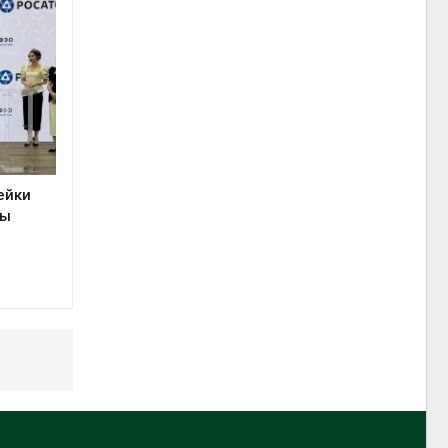
ейки
ты