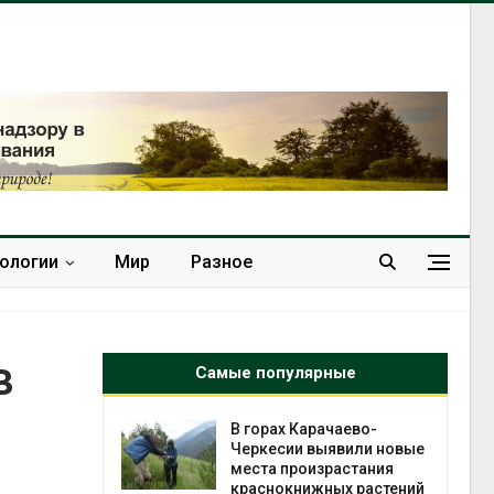
нологии
Мир
Разное
в
Самые популярные
чаево-
В Домодедове
явили новые
ликвидируют
растания
последствия разлива
ых растений
химикатов после пожара