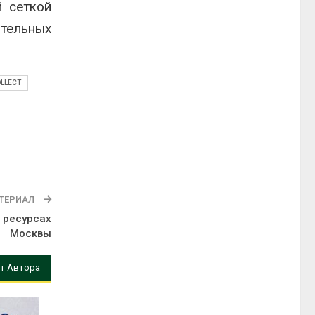
й сеткой
тельных
OLLECT
ТЕРИАЛ
 ресурсах
Москвы
т Автора