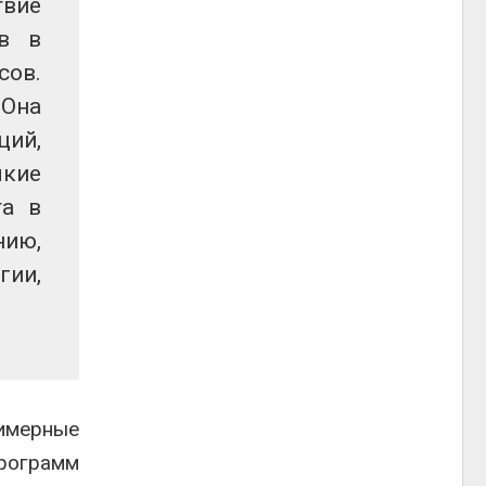
твие
ов в
сов.
 Она
ций,
мкие
та в
нию,
гии,
имерные
рограмм