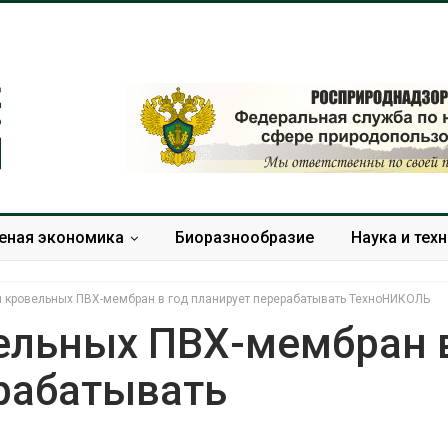
еная экономика
Биоразнообразие
Наука и тех
н кровельных ПВХ-мембран в год планирует перерабатывать ТехноНИКОЛЬ
вельных ПВХ-мембран 
ерабатывать
Панамский канал вновь
В горах Кара
ограничивает загрузку
Черкесии вы
судов из-за дефицита
места произ
пресной воды
краснокнижн