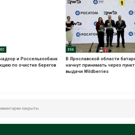
НЕС
ESG
надзор и Россельхозбанк
В Ярославской области батар
кцию по очистке берегов
начнут принимать через пунк
выдачи Wildberries
мментарии закрыты.