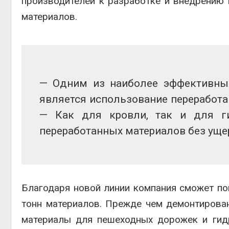
производителей к разработке и внедрению 
Авг 5, 2026
материалов.
Авг 6, 
Суд запретил
использовать
крокодилов для охраны
израильской тюрьмы
Авг 5, 2026
Авг 6, 
— Одним из наиболее эффективных
является использование переработа
— Как для кровли, так и для г
переработанных материалов без ущер
Благодаря новой линии компания сможет по
тонн материалов. Прежде чем демонтиров
материалы для пешеходных дорожек и гид