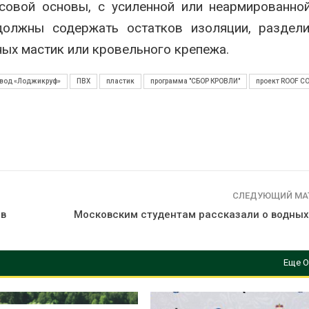
совой основы, с усиленной или неармированно
должны содержать остатков изоляции, раздели
зных мастик или кровельного крепежа.
вод «Лоджикруф»
ПВХ
пластик
программа "СБОР КРОВЛИ"
проект ROOF C
СЛЕДУЮЩИЙ МА
 в
Московским студентам рассказали о водных
Еще О