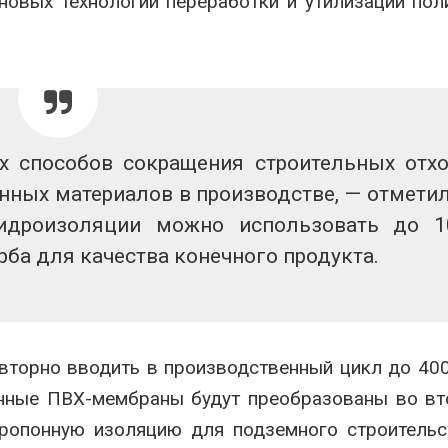
новых технологий переработки и утилизации по
сентябре
может появи
ближайшее время
2026
Авг 6, 2026
Европа теряет всё
больше лесной
В Ирбите нач
биомассы из-за засух,
расчистку Н
вредителей и рубок
рекордного
паводка
2026
 способов сокращения строительных отх
Авг 6, 2026
нных материалов в производстве, — отметил
идроизоляции можно использовать до 
ба для качества конечного продукта.
вторно вводить в производственный цикл до 40
анные ПВХ-мембраны будут преобразованы во в
ропонную изоляцию для подземного строительс