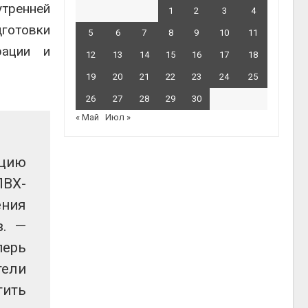
тренней
1
2
3
4
дготовки
5
6
7
8
9
10
11
рации и
12
13
14
15
16
17
18
19
20
21
22
23
24
25
26
27
28
29
30
« Май
Июл »
ацию
ПВХ-
ния
в. —
перь
тели
тить