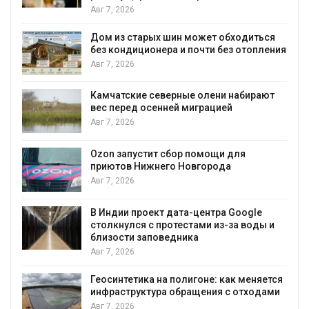
Авг 7, 2026
Дом из старых шин может обходиться
без кондиционера и почти без отопления
Авг 7, 2026
Камчатские северные олени набирают
и
вес перед осенней миграцией
Авг 7, 2026
А
Ozon запустит сбор помощи для
к
приютов Нижнего Новгорода
Авг 7, 2026
В Индии проект дата-центра Google
столкнулся с протестами из-за воды и
А
близости заповедника
Авг 7, 2026
Геосинтетика на полигоне: как меняется
инфраструктура обращения с отходами
Авг 7, 2026