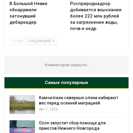
В Большой Невке
Росприроднадзор
обнаружили
добивается взыскания
затонувший
более 222 млн рублей
дебаркадер
за загрязнение воды,
почв и недр
PREV
СЛЕДУЮЩИЙ
Комментарии закрыты.
Самые популярные
Камчатские северные олени набирают
и
вес перед осенней миграцией
Авг 7, 2026
А
Ozon запустит сбор помощи для
к
приютов Нижнего Новгорода