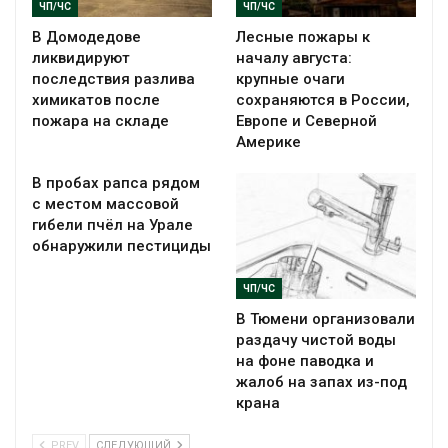
ЧП/ЧС
ЧП/ЧС
В Домодедове
Лесные пожары к
ликвидируют
началу августа:
последствия разлива
крупные очаги
химикатов после
сохраняются в России,
пожара на складе
Европе и Северной
Америке
В пробах рапса рядом
с местом массовой
гибели пчёл на Урале
обнаружили пестициды
ЧП/ЧС
В Тюмени организовали
раздачу чистой воды
на фоне паводка и
жалоб на запах из-под
крана
PREV
СЛЕДУЮЩИЙ