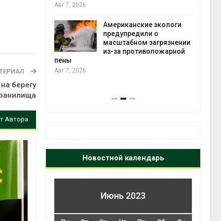
те может
Авг 7, 2026
рму почти в
конт
Американские экологи
Авг 7
предупредили о
масштабном загрязнении
требовал
из-за противопожарной
ожения в
пены
ды на фоне
Авг 7, 2026
ТЕРИАЛ
 от пожаров
на берегу
Авг 6
хранилища
т Автора
Новостной календарь
Июнь 2023