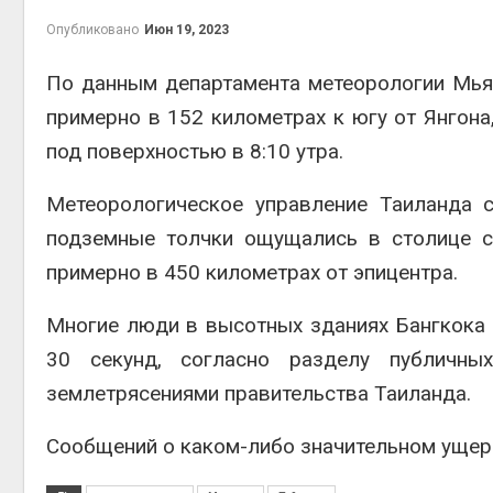
Авг 7, 2
Опубликовано
Июн 19, 2023
По данным департамента метеорологии Мья
примерно в 152 километрах к югу от Янгона
приро
под поверхностью в 8:10 утра.
Авг 7, 2
Метеорологическое управление Таиланда с
подземные толчки ощущались в столице с
примерно в 450 километрах от эпицентра.
эконом
Авг 7, 2
Многие люди в высотных зданиях Бангкока 
30 секунд, согласно разделу публичн
землетрясениями правительства Таиланда.
Сообщений о каком-либо значительном ущерб