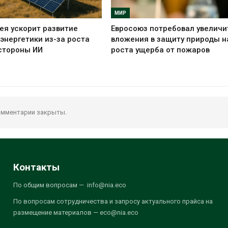
МИР
я ускорит развитие
Евросоюз потребовал увеличи
энергетики из-за роста
вложения в защиту природы н
стороны ИИ
роста ущерба от пожаров
мментарии закрыты.
Контакты
По общим вопросам — info@nia.eco
По вопросам сотрудничества и запросу актуального прайса на
размещение материалов — eco@nia.eco