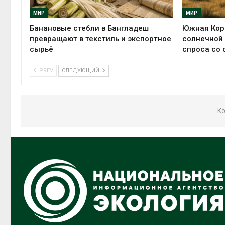
МИР
МИР
Банановые стебли в Бангладеш
Южная Коре
превращают в текстиль и экспортное
солнечной 
сырьё
спроса со 
PREV
СЛЕДУЮЩИЙ
Ко