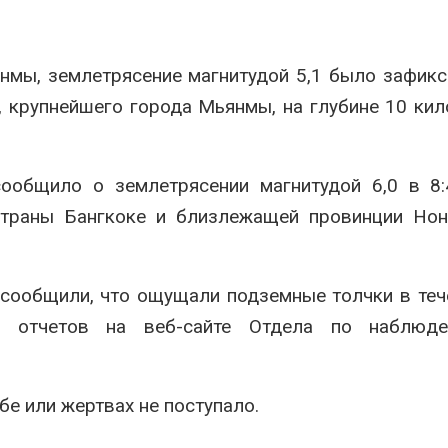
026
Авг 9, 2026
Тайфун, засуха и пожары:
Микропласти
нмы, землетрясение магнитудой 5,1 было зафик
сразу несколько
упаковки мо
регионов столкнулись с
усиливать ри
, крупнейшего города Мьянмы, на глубине 10 ки
экстремальными
болезни пече
дными явлениями
Авг 8, 2026
026
Региональны
ообщило о землетрясении магнитудой 6,0 в 8:
Солнечные панели над
экологически
каналами позволяют
в России фак
траны Бангкоке и близлежащей провинции Нонт
одновременно
ушёл от пров
вырабатывать энергию и
наблюдению
ить воду
Авг 8, 2026
026
сообщили, что ощущали подземные толчки в теч
Южная Корея
Дождевая вода с крыш
развитие сол
ых отчетов на веб-сайте Отдела по наблюд
может помочь городам
энергетики из
переживать жару
спроса со ст
Авг 7, 2026
Авг 7, 2026
е или жертвах не поступало.
Минприроды
Приток воды 
потребовало ускорить
водохранили