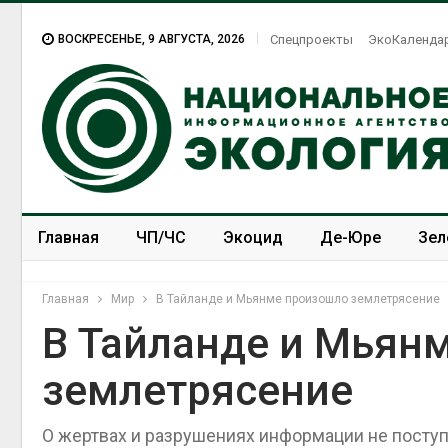
ВОСКРЕСЕНЬЕ, 9 АВГУСТА, 2026
Спецпроекты
ЭкоКаленда
Главная
ЧП/ЧС
Экоцид
Де-Юре
Зел
Спецпроекты
ЭкоЗОЖ
Главная
Мир
В Тайланде и Мьянме произошло землетрясение
В Тайланде и Мьян
землетрясение
О жертвах и разрушениях информации не посту