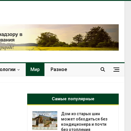
нологии
Мир
Разное
Самые популярные
ебли в
Дом из старых шин
ревращают в
может обходиться без
кспортное
кондиционера и почти
без отопления