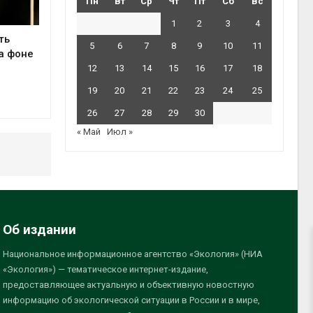
Пн
Вт
Ср
Чт
Пт
Сб
Вс
1
2
3
4
ть
5
6
7
8
9
10
11
а фоне
12
13
14
15
16
17
18
19
20
21
22
23
24
25
26
27
28
29
30
« Май
Июл »
Об издании
Национальное информационное агентство «Экология» (НИА
«Экология») — тематическое интернет-издание,
предоставляющее актуальную и объективную новостную
информацию об экологической ситуации в России и в мире,