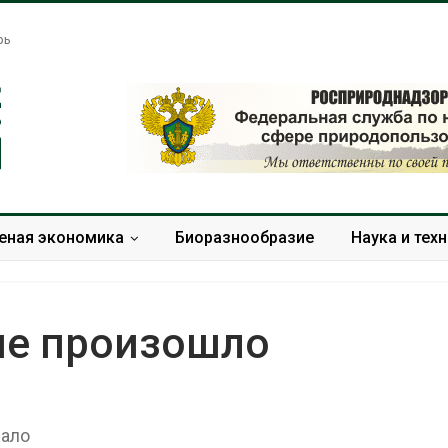
рь
еная экономика
Биоразнообразие
Наука и тех
ме произошло
Названы ведущие
Банановые ст
экологические НКО
Бангладеш п
России по итогам 2025
текстиль и э
пало
года
сырьё