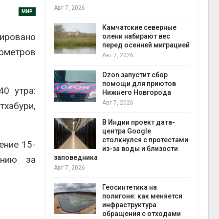
Авг 7, 2026
Авг 7
МИР
к из
Камчатские северные
сировано
жет
олени набирают вес
ск жировой
перед осенней миграцией
лометров
ни
Авг 7, 2026
прир
Авг 7
Ozon запустит сбор
й
помощи для приютов
40 утра:
й контроль
Нижнего Новгорода
тически
Авг 7, 2026
хабури,
ерок к
В Индии проект дата-
экон
центра Google
Авг 7
столкнулся с протестами
ение 15-
 ускорит
из-за воды и близости
нечной
заповедника
ению за
-за роста
Авг 7, 2026
ороны ИИ
Геосинтетика на
полигоне: как меняется
в
инфраструктура
ща Волги и
обращения с отходами