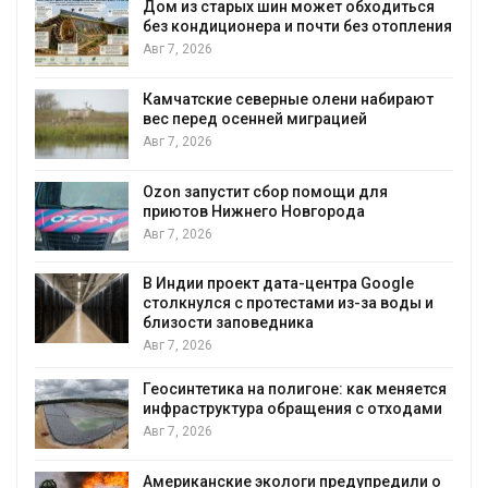
тарых шин может обходиться
Названы ведущ
ционера и почти без отопления
России по итог
Авг 7, 2026
ие северные олени набирают
Тайфун, засуха 
 осенней миграцией
несколько реги
экстремальны
явлениями
Авг 7, 2026
стит сбор помощи для
Нижнего Новгорода
Солнечные пан
позволяют одн
вырабатывать 
воду
роект дата-центра Google
я с протестами из-за воды и
Авг 7, 2026
 заповедника
Дождевая вода
городам переж
ика на полигоне: как меняется
Авг 7, 2026
уктура обращения с отходами
Минприроды по
строительство 
уборку контей
ские экологи предупредили о