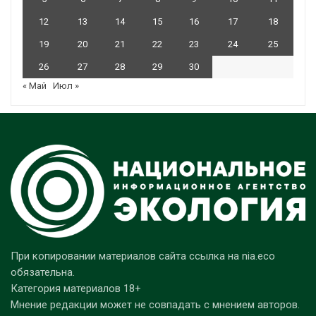
12
13
14
15
16
17
18
19
20
21
22
23
24
25
26
27
28
29
30
« Май
Июл »
При копировании материалов сайта ссылка на nia.eco
обязательна.
Категория материалов 18+
Мнение редакции может не совпадать с мнением авторов.