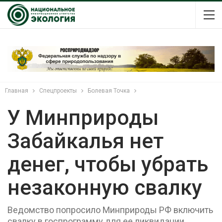
Главная
Спецпроекты
Болевая Точка
У Минприроды
Забайкалья нет
денег, чтобы убрать
незаконную свалку
Ведомство попросило Минприроды РФ включить
свалку в госпрограмму для ее ликвидации