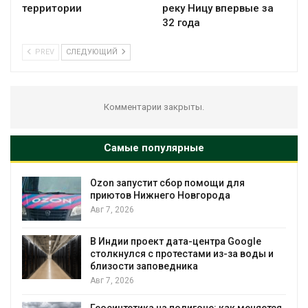
территории
реку Ницу впервые за
32 года
PREV
СЛЕДУЮЩИЙ
Комментарии закрыты.
Самые популярные
Ozon запустит сбор помощи для
к
приютов Нижнего Новгорода
Авг 7, 2026
А
В Индии проект дата-центра Google
столкнулся с протестами из-за воды и
близости заповедника
Авг 7, 2026
Геосинтетика на полигоне: как меняется