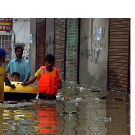
аде
Авг 6, 2026
026
В китайской 
Изменение климата
Шэньси из-за
меняет ареалы бабочек
эвакуировали
по всему миру
тыс. человек
Авг 6, 2026
Авг 6, 2026
В Австралии снизят
МЕГА и ВкусВ
стоимость установки
установили
солнечных панелей для
экообменник
бизнеса
вторсырья
026
Авг 6, 2026
Москвариум отметит 11-
Учёные пред
летие трёхдневным
получать пит
фестивалем
из воздуха с
ветра
Авг 5, 2026
Авг 6, 2026
В Кении противников
строительства АЭС
Приложение 
проверяют по статье о
для контрол
терроризме
площадок зап