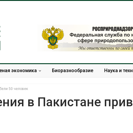
еная экономика
Биоразнообразие
Наука и тех
бели 50 человек
ния в Пакистане при
В Домодедове
Панамский ка
ликвидируют
ограничивает
последствия разлива
судов из-за 
химикатов после пожара
пресной вод