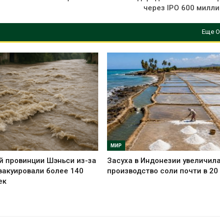
через IPO 600 милли
Еще О
МИР
й провинции Шэньси из-за
Засуха в Индонезии увеличил
вакуировали более 140
производство соли почти в 20
ек