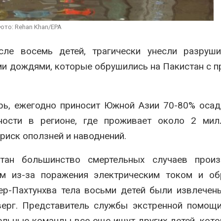
сентябре
026
Авг 6, 2026
Суд запретил
ото: Rehan Khan/EPA
использовать
Европа теряе
крокодилов для охраны
больше лесн
ле восемь детей, трагически унесли разруши
израильской тюрьмы
биомассы из-з
вредителей и
026
ми дождями, которые обрушились на Пакистан с 
Авг 6, 2026
рь, ежегодно приносит Южной Азии 70-80% осад
ности в регионе, где проживает около 2 мил
 риск оползней и наводнений.
тан большинство смертельных случаев прои
м из-за поражения электрическим током и об
ер-Пахтунхва тела восьми детей были извлечен
верг. Представитель службы экстренной помощ
ельные команды все еще ищут других детей, кото