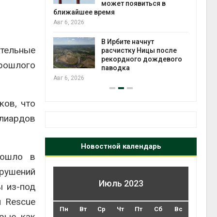
может появиться в
Авг 5
ближайшее время
Авг 6, 2026
т всё
ой
В Ирбите начнут
тельные
а засух,
расчистку Ницы после
 рубок
рекордного дождевого
Авг 5
прошлого
паводка
Авг 6, 2026
ков, что
лиардов
Новостной календарь
зошло в
рушений
Июль 2023
ы из-под
и Rescue
Пн
Вт
Ср
Чт
Пт
Сб
Вс
рые, как