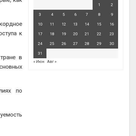
1
2
3
4
5
6
7
8
9
екордное
10
11
12
13
14
15
16
оступа к
17
18
19
20
21
22
23
24
25
26
27
28
29
30
31
тране в
« Июн
Авг »
основных
лиях по
зуемость