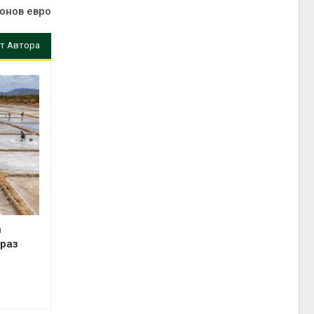
онов евро
т Автора
а
 раз