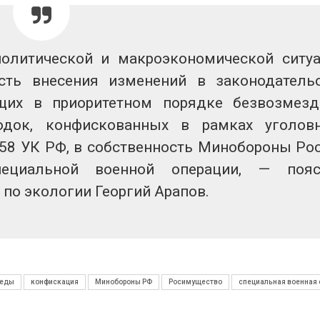
олитической и макроэкономической ситу
сть внесения изменений в законодатель
щих в приоритетном порядке безвозмез
одок, конфискованных в рамках уголов
258 УК РФ, в собственность Минобороны Ро
ециальной военной операции, — пояс
по экологии Георгий Арапов.
реды
конфискация
Минобороны РФ
Росимущество
специальная военная 