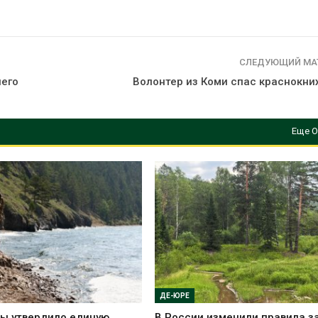
СЛЕДУЮЩИЙ МА
него
Волонтер из Коми спас краснокни
Еще О
ДЕ-ЮРЕ
ы утвердило единую
В России изменили правила 