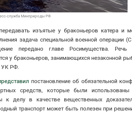
строительство мусорных
вредителей и рубо
объектов и уборку
Авг 6, 2026
ых площадок
ресс-служба Минприроды РФ
В горах Карачаево
Черкесии выявили
передавать изъятые у браконьеров катера и м
Панамский канал вновь
места произраста
ограничивает загрузку
краснокнижных ра
нения задача специальной военной операции (С
судов из-за дефицита
Авг 6, 2026
пресной воды
щение передано главе Росимущества. Речь
тся у браконьеров, занимающихся незаконной ры
 УК РФ.
представил
постановление об обязательной кон
портных средств, которые были использованы
ы к делу в качестве вещественных доказател
водный транспорт может быть полезен при решен