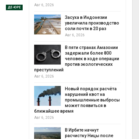
Авг 6, 2026
Авг 7, 2026
ДЕ-ЮРЕ
Засуха в Индонезии
увеличила производство
 сбора
соли почти в 20 раз
Авг 6, 2026
природны
Авг 7, 2026
В пяти странах Амазонии
ли
задержали более 800
ю воду
человек в ходе операции
ощью
против экологических
преступлений
Авг 6, 2026
экономит
Авг 7, 2026
пульс»
Новый порядок расчёта
орных
нарушений квот на
т в
промышленные выбросы
может появиться в
ближайшее время
Авг 6, 2026
В Ирбите начнут
сух,
расчистку Ницы после