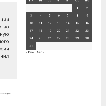
Пн
Вт
Ср
Чт
Пт
Сб
Вс
1
2
3
4
5
6
7
8
9
ации
10
11
12
13
14
15
16
ство
17
18
19
20
21
22
23
дную
24
25
26
27
28
29
30
ного
31
ссии
« Июн
Авг »
нил
операция