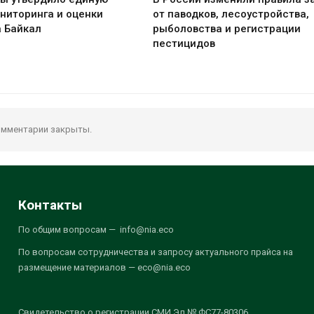
ниторинга и оценки
от паводков, лесоустройства,
а Байкал
рыболовства и регистрации
пестицидов
мментарии закрыты.
Контакты
По общим вопросам — info@nia.eco
По вопросам сотрудничества и запросу актуального прайса на
размещение материалов — eco@nia.eco
Свидетельство о регистрации СМИ Эл № ФС77-80306