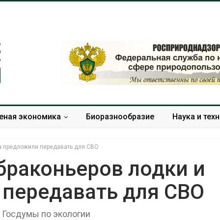
еная экономика
Биоразнообразие
Наука и тех
а предложили передавать для СВО
браконьеров лодки и
 передавать для СВО
Названы ведущие
В китайской пров
экологические НКО
Шэньси из-за пав
России по итогам 2025
эвакуировали бол
 Госдумы по экологии
года
тыс. человек