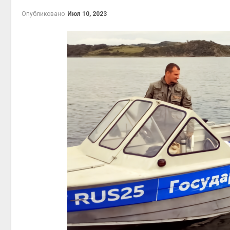
Авг 6, 2026
Авг 7, 2026
Опубликовано
Июл 10, 2023
Засуха в Индонезии
увеличила производство
соли почти в 20 раз
Авг 6, 2026
природными
Авг 7, 2026
В пяти странах Амазонии
задержали более 800
человек в ходе операции
против экологических
преступлений
Авг 6, 2026
экономить 
Авг 7, 2026
Новый порядок расчёта
нарушений квот на
промышленные выбросы
может появиться в
ближайшее время
Авг 6, 2026
В Ирбите начнут
расчистку Ницы после