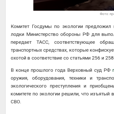
рекордного дождевого
паводка
контейнерн
Авг 6, 2026
Фото: п
Авг 7, 2026
В Домодедове
Комитет Госдумы по экологии предложил 
ликвидируют
последствия разлива
лодки Министерство обороны РФ для выпол
химикатов после пожара
на складе
передает ТАСС, соответствующее обра
Авг 6, 2026
Авг 6, 2026
транспортных средствах, которые конфискуе
охотой в соответствие со статьями 256 и 258
В конце прошлого года Верховный суд РФ
оружия, оборудования, техники и транс
экологического преступления и приобщен
комитете по экологии решили, что изъятый 
СВО.