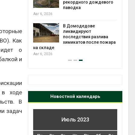
к
рекордного дождевого
паводка
контейне
Авг 6, 2026
Авг 7, 2026
-
 новые
В Домодедове
оторные
ния
ликвидируют
стений
последствия разлива
ВО). Как
химикатов после пожара
на складе
 идет о
Авг 6, 2026
Авг 6, 2026
балкой и
фискации
 в ходе
Новостной календарь
ьств. В
ии задач
Июль 2023