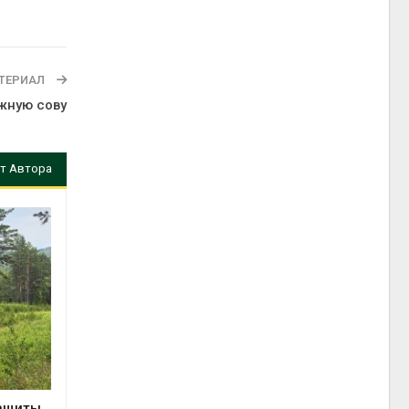
ТЕРИАЛ
жную сову
т Автора
защиты