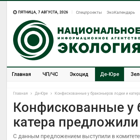
ПЯТНИЦА, 7 АВГУСТА, 2026
Спецпроекты
ЭкоКалендарь
Главная
ЧП/ЧС
Экоцид
Де-Юре
Зел
Спецпроекты
ЭкоЗОЖ
Главная
Де-Юре
Конфискованные у браконьеров лодки и катер
Конфискованные у 
катера предложили
Учёные научили салат
производить «животный»
белок для растительного
С данным предложением выступили в комитете
мяса