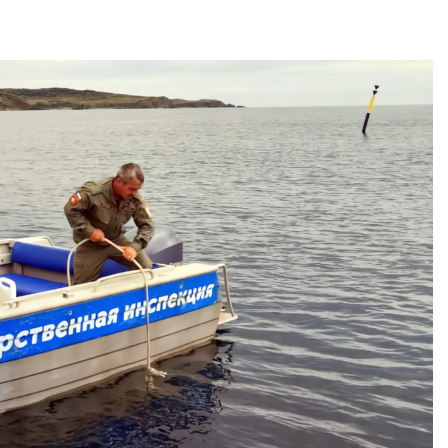
Авг 6, 2026
Тайфун, засуха и пожары:
МЕГА и ВкусВилл
сразу несколько
установили
регионов столкнулись с
экообменники для
экстремальными
вторсырья
 явлениями
Авг 6, 2026
Учёные предложи
Солнечные панели над
получать питьеву
каналами позволяют
из воздуха с пом
одновременно
ветра
вырабатывать энергию и
Авг 6, 2026
воду
Приложение «Эко
для контроля мус
Дождевая вода с крыш
площадок запустя
может помочь городам
сентябре
переживать жару
Авг 6, 2026
Авг 7, 2026
Европа теряет всё
Минприроды
больше лесной
потребовало ускорить
биомассы из-за за