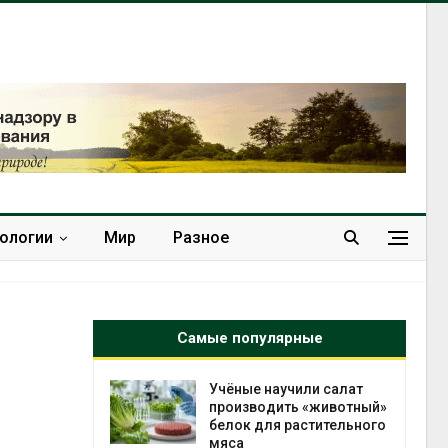
нологии
Мир
Разное
Самые популярные
инции
Учёные научили салат
одков
производить «животный»
ее 140
белок для растительного
мяса