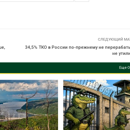
СЛЕДУЮЩИЙ МА
ше,
34,5% ТКО в России по-прежнему не перерабат
не утил
Еще О