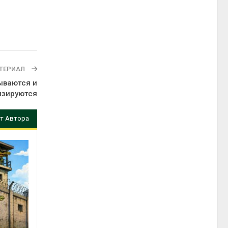
ТЕРИАЛ
ываются и
изируются
т Автора