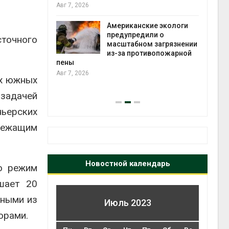
те может
Авг 7, 2026
рму почти в
конт
Американские экологи
Авг 7
предупредили о
точного
масштабном загрязнении
требовал
из-за противопожарной
ожения в
пены
ды на фоне
Авг 7, 2026
их южных
 от пожаров
Авг 6
задачей
ньерских
длежащим
Новостной календарь
о режим
шает 20
нными из
Июль 2023
орами.