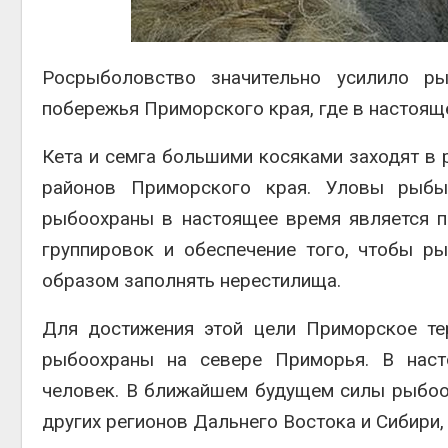
контей
Авг 7, 2
Росрыболовство значительно усилило р
побережья Приморского края, где в настояще
Кета и семга большими косяками заходят в 
Авг 6, 2
районов Приморского края. Уловы рыбы
рыбоохраны в настоящее время является п
группировок и обеспечение того, чтобы р
образом заполнять нерестилища.
Для достижения этой цели Приморское те
рыбоохраны на севере Приморья. В наст
человек. В ближайшем будущем силы рыбоо
других регионов Дальнего Востока и Сибири