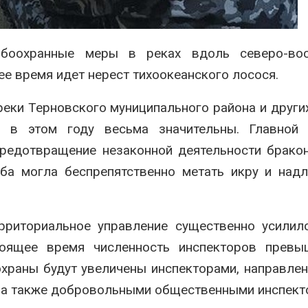
строительство мусорных
Камы в авгус
объектов и уборку
превысить но
нерных площадок
полтора раза
026
Авг 7, 2026
ыбоохранные меры в реках вдоль северо-вос
Панамский канал вновь
Евросоюз по
е время идет нерест тихоокеанского лосося.
ограничивает загрузку
увеличить вл
судов из-за дефицита
защиту приро
реки Терновского муниципального района и друг
пресной воды
роста ущерба
026
Авг 7, 2026
 в этом году весьма значительны. Главной 
редотвращение незаконной деятельности брако
ыба могла беспрепятственно метать икру и на
рриториальное управление существенно усилил
оящее время численность инспекторов превы
храны будут увеличены инспекторами, направле
, а также добровольными общественными инспект