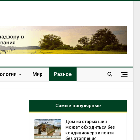
нологии
Мир
Разное
Самые популярные
ебли в
Дом из старых шин
ревращают в
может обходиться без
кспортное
кондиционера и почти
без отопления