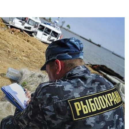
026
Авг 9, 2026
Тайфун, засуха и пожары:
Микропласти
сразу несколько
упаковки мо
регионов столкнулись с
усиливать ри
экстремальными
болезни пече
дными явлениями
Авг 8, 2026
026
Региональны
Солнечные панели над
экологически
каналами позволяют
в России фак
одновременно
ушёл от пров
вырабатывать энергию и
наблюдению
ить воду
Авг 8, 2026
026
Южная Корея
Дождевая вода с крыш
развитие сол
может помочь городам
энергетики из
переживать жару
спроса со ст
Авг 7, 2026
Авг 7, 2026
Минприроды
Приток воды 
потребовало ускорить
водохранили