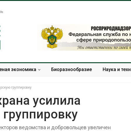
рь
еная экономика
Биоразнообразие
Наука и тех
рскую группировку
рана усилила
 группировку
Названы ведущие
Банановые ст
экологические НКО
Бангладеш п
России по итогам 2025
текстиль и э
пекторов ведомства и добровольцев увеличен
года
сырьё