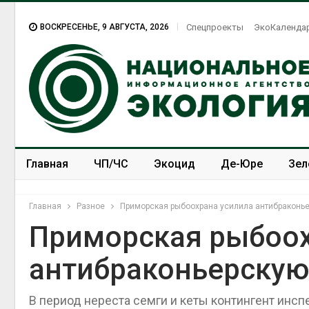
ВОСКРЕСЕНЬЕ, 9 АВГУСТА, 2026
Спецпроекты
ЭкоКаленда
Главная
ЧП/ЧС
Экоцид
Де-Юре
Зел
Спецпроекты
ЭкоЗОЖ
Главная
Разное
Приморская рыбоохрана усилила антибраконье
Приморская рыбоох
антибраконьерскую
В период нереста семги и кеты контингент инс