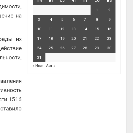
Пн
Вт
Ср
Чт
Пт
Сб
Вс
имости,
1
2
шение на
3
4
5
6
7
8
9
10
11
12
13
14
15
16
реды их
17
18
19
20
21
22
23
действие
24
25
26
27
28
29
30
льности,
31
« Июн
Авг »
вления
ивность
сти 1516
оставило