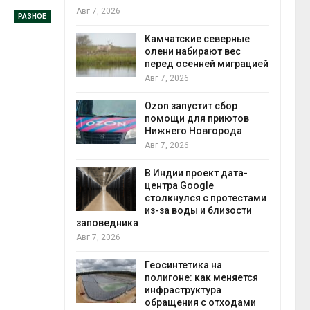
Авг 7, 2026
Авг 7
РАЗНОЕ
к из
Камчатские северные
жет
олени набирают вес
ск жировой
перед осенней миграцией
ни
Авг 7, 2026
прир
Авг 7
Ozon запустит сбор
й
помощи для приютов
й контроль
Нижнего Новгорода
тически
Авг 7, 2026
ерок к
В Индии проект дата-
экон
центра Google
Авг 7
столкнулся с протестами
 ускорит
из-за воды и близости
нечной
заповедника
-за роста
Авг 7, 2026
ороны ИИ
Геосинтетика на
полигоне: как меняется
в
инфраструктура
ща Волги и
обращения с отходами