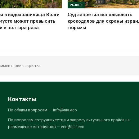
РАЗНОЕ
ы в водохранилища Волги
Суд запретил использовать
вгусте может превысить
крокодилов для охраны израи
и в полтора раза
тюрьмы
мментарии закрыты.
Контакты
По общим вопросам — info@nia.eco
По вопросам сотрудничества и запросу актуального прайса на
размещение материалов — eco@nia.eco