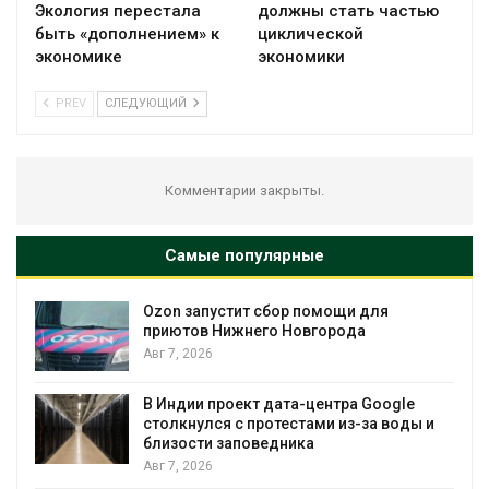
Экология перестала
должны стать частью
быть «дополнением» к
циклической
экономике
экономики
PREV
СЛЕДУЮЩИЙ
Комментарии закрыты.
Самые популярные
помощи для
Солнечные панели над ка
вгорода
позволяют одновременно
вырабатывать энергию и э
воду
Авг 7, 2026
-центра Google
тами из-за воды и
Дождевая вода с крыш м
ка
городам переживать жару
Авг 7, 2026