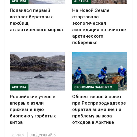
АРКТИКА
АРКТИКА
Появился первый
На Новой Земле
каталог береговых
стартовала
лежбищ
экологическая
атлантического моржа
экспедиция по очистке
арктического
побережья
АРКТИКА
ЭКОНОМИКА ЗАМКНУТОГО ЦИКЛА
Российские ученые
Общественный совет
впервые взяли
при Росприроднадзоре
прижизненную
обратил внимание на
биопсию у горбатых
проблему вывоза
китов
отходов в Арктике
PREV
СЛЕДУЮЩИЙ