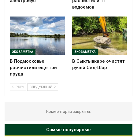
электробус
расчистили 11
водоемов
ЭКОЗАМЕТКА
ЭКОЗАМЕТКА
В Подмосковье
В Сыктывкаре очистят
расчистили еще три
ручей Сед-Шор
пруда
PREV
СЛЕДУЮЩИЙ
Комментарии закрыты.
Самые популярные