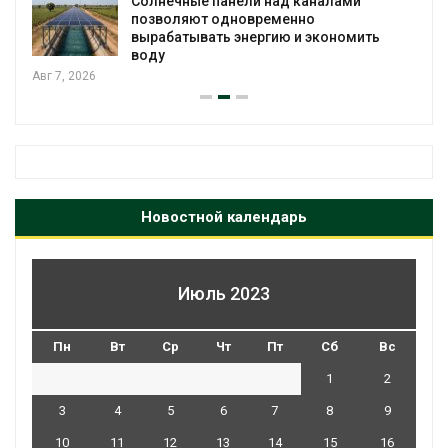
Солнечные панели над каналами
позволяют одновременно
вырабатывать энергию и экономить
воду
Авг 7, 2026
Новостной календарь
Июль 2023
Пн
Вт
Ср
Чт
Пт
Сб
Вс
1
2
3
4
5
6
7
8
9
10
11
12
13
14
15
16