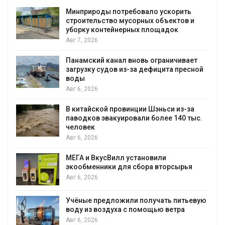
я
Минприроды потребовало ускорить
строительство мусорных объектов и
уборку контейнерных площадок
Авг 7, 2026
Панамский канал вновь ограничивает
загрузку судов из-за дефицита пресной
воды
Авг 6, 2026
В китайской провинции Шэньси из-за
паводков эвакуировали более 140 тыс.
человек
Авг 6, 2026
МЕГА и ВкусВилл установили
экообменники для сбора вторсырья
Авг 6, 2026
Учёные предложили получать питьевую
воду из воздуха с помощью ветра
Авг 6, 2026