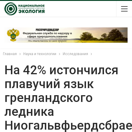
Главная
Наука и технологии
Исследования
На 42% истончился
плавучий язык
гренландского
ледника
Ниогальвфьердсбра