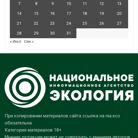
7
8
9
10
11
12
13
14
15
16
17
18
19
20
21
22
23
24
25
26
27
28
29
30
31
« Июл
Сен »
При копировании материалов сайта ссылка на nia.eco
обязательна.
Категория материалов 18+
Мнение редакции может не совпадать с мнением авторов.