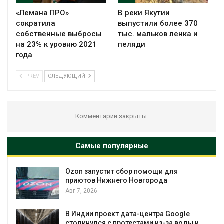
«Лемана ПРО»
В реки Якутии
сократила
выпустили более 370
собственные выбросы
тыс. мальков ленка и
на 23% к уровню 2021
пеляди
года
PREV
СЛЕДУЮЩИЙ
Комментарии закрыты.
Самые популярные
Ozon запустит сбор помощи для
приютов Нижнего Новгорода
Авг 7, 2026
Авг 
В Индии проект дата-центра Google
столкнулся с протестами из-за воды и