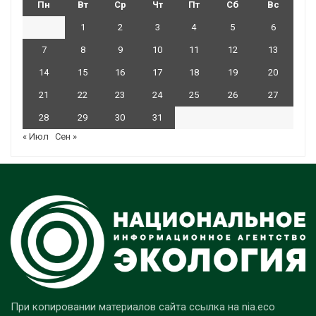
Пн
Вт
Ср
Чт
Пт
Сб
Вс
1
2
3
4
5
6
7
8
9
10
11
12
13
14
15
16
17
18
19
20
21
22
23
24
25
26
27
28
29
30
31
« Июл
Сен »
При копировании материалов сайта ссылка на nia.eco