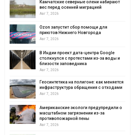
Камчатские северные олени набирают
и
вес перед осенней миграцией
Авг 7, 2026
А
Ozon запустит сбор помощи для
к
приютов Нижнего Новгорода
Авг 7, 2026
В Индии проект дата-центра Google
столкнулся с протестами из-за воды и
А
близости заповедника
Авг 7, 2026
Геосинтетика на полигоне: как меняется
инфраструктура обращения с отходами
Авг 7, 2026
Американские экологи предупредили о
масштабном загрязнении из-за
противопожарной пены
Авг 7, 2026