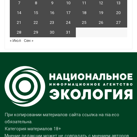
7
8
9
10
11
12
13
14
15
16
17
18
19
20
21
22
23
24
25
26
27
28
29
30
31
« Июл
Сен »
При копировании материалов сайта ссылка на nia.eco
обязательна.
Категория материалов 18+
Мнение редакции может не совпадать с мнением авторов.