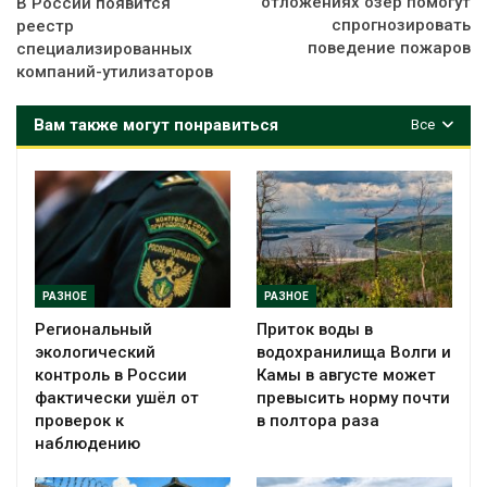
отложениях озер помогут
В России появится
спрогнозировать
реестр
поведение пожаров
специализированных
компаний-утилизаторов
Вам также могут понравиться
Все
РАЗНОЕ
РАЗНОЕ
Региональный
Приток воды в
экологический
водохранилища Волги и
контроль в России
Камы в августе может
фактически ушёл от
превысить норму почти
проверок к
в полтора раза
наблюдению