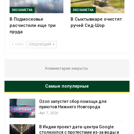
ЭКОЗАМЕТКА
ЭКОЗАМЕТКА
В Подмосковье
В Сыктывкаре очистят
расчистили еще три
ручей Сед-Шор
пруда
PREV
СЛЕДУЮЩИЙ
Комментарии закрыты.
Самые популярные
Ozon запустит сбор помощи для
к
приютов Нижнего Новгорода
Авг 7, 2026
А
В Индии проект дата-центра Google
столкнулся с протестами из-за воды и