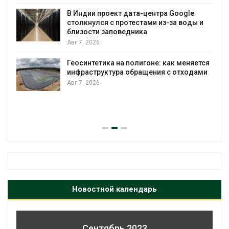
вырабатывать энергию и экономить
воду
e
ды и
Авг 7, 2026
Дождевая вода с крыш может помочь
городам переживать жару
яется
Авг 7, 2026
одами
Минприроды потребовало ускорить
строительство мусорных объектов и
уборку контейнерных площадок
Авг 7, 2026
Новостной календарь
Сентябрь 2023