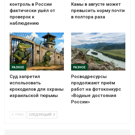
контроль в России
Камы в августе может
фактически ушёл от
превысить норму почти
проверок к
в полтора раза
наблюдению
РАЗНОЕ
РАЗНОЕ
Суд запретил
Росводресурсы
использовать
продолжают приём
крокодилов для охраны
работ на фотоконкурс
израильской тюрьмы
«Водные достояния
России»
PREV
СЛЕДУЮЩИЙ