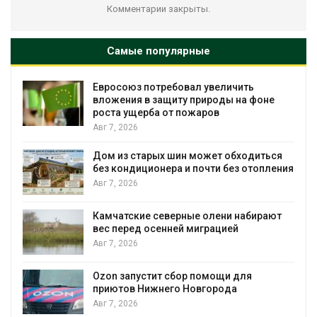
Комментарии закрыты.
Самые популярные
Американские экологи предупредили о
не
масштабном загрязнении из-за
противопожарной пены
Авг 7, 2026
ться
Названы ведущие экологические НКО
пления
России по итогам 2025 года
Авг 7, 2026
рают
Тайфун, засуха и пожары: сразу
несколько регионов столкнулись с
экстремальными природными
явлениями
Авг 7, 2026
Солнечные панели над каналами
позволяют одновременно