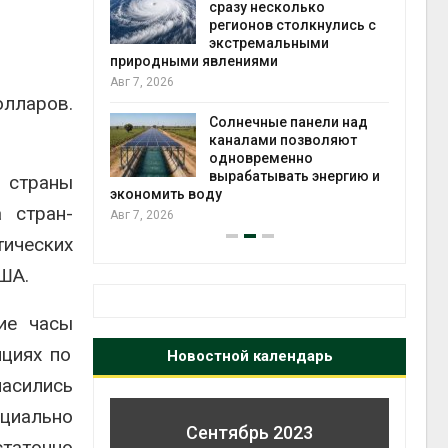
й миграцией
сразу несколько
регионов столкнулись с
Авг 6
экстремальными
природными явлениями
т сбор
Авг 7, 2026
приютов
олларов.
города
Солнечные панели над
каналами позволяют
Авг 6
одновременно
вырабатывать энергию и
 страны
экономить воду
а стран-
Авг 7, 2026
тических
ША.
ие часы
циях по
Новостной календарь
ласились
циально
Сентябрь 2023
таточно