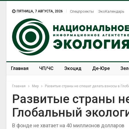
ПЯТНИЦА, 7 АВГУСТА, 2026
Спецпроекты
ЭкоКалендарь
Главная
ЧП/ЧС
Экоцид
Де-Юре
Зел
Спецпроекты
ЭкоЗОЖ
Главная
Мир
Развитые страны не спешат делать взносы в Гло
Развитые страны не
Глобальный эколог
В фонде не хватает на 40 миллионов долларов