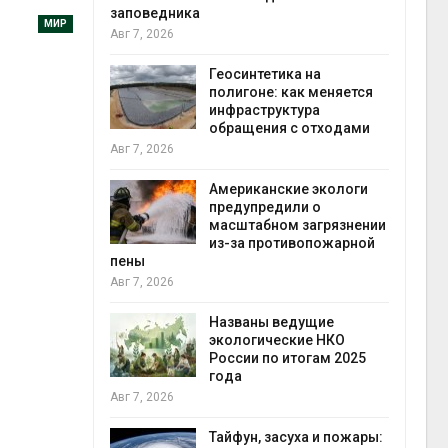
заповедника
МИР
Авг 7, 2026
в
ща Волги и
Геосинтетика на
те может
полигоне: как меняется
рму почти в
инфраструктура
конт
обращения с отходами
Авг 7
Авг 7, 2026
требовал
Американские экологи
ожения в
предупредили о
ды на фоне
масштабном загрязнении
 от пожаров
из-за противопожарной
Авг 6
пены
Авг 7, 2026
х шин
ться без
Названы ведущие
 и почти
экологические НКО
я
России по итогам 2025
Авг 6
года
Авг 7, 2026
северные
ют вес
Тайфун, засуха и пожары: