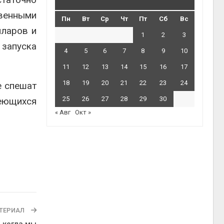
венными
Пн
Вт
Ср
Чт
Пт
Сб
Вс
лларов и
1
2
3
 запуска
4
5
6
7
8
9
10
11
12
13
14
15
16
17
18
19
20
21
22
23
24
е спешат
25
26
27
28
29
30
меющихся
« Авг
Окт »
ТЕРИАЛ