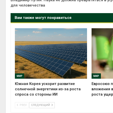
Владимир Путин: Наука не должна превратиться в угр
для человечества
Вам также могут понравиться
МИР
МИР
Южная Корея ускорит развитие
Евросоюз п
солнечной энергетики из-за роста
вложения в
спроса со стороны ИИ
роста ущер
PREV
СЛЕДУЮЩИЙ