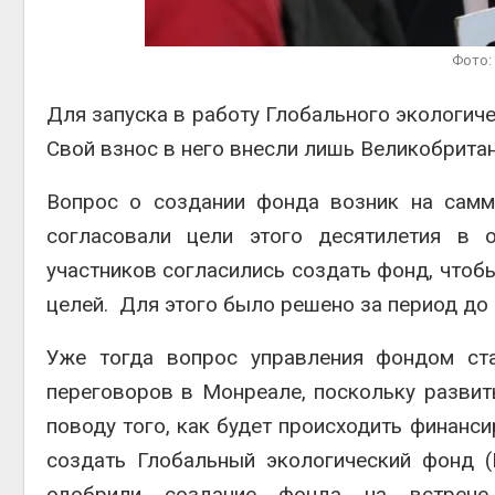
Авг 6, 2
Фото:
Для запуска в работу Глобального экологич
Свой взнос в него внесли лишь Великобритан
Авг 6, 2
Вопрос о создании фонда возник на
самм
согласовали
цели этого десятилетия в о
участников согласились создать фонд, что
целей. Для этого было решено за период д
о
Уже тогда вопрос управления фондом с
переговоров в Монреале, поскольку разви
поводу того, как будет происходить финанси
создать
Глобальный экологический фонд 
одобрили создание фонда на встрече