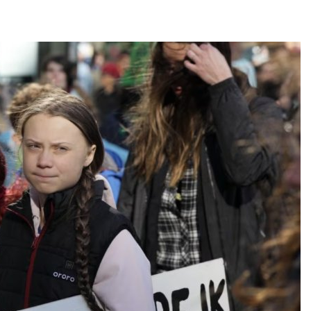
Авг 7, 2026
Минприроды
потребовало ускорить
Приток воды 
строительство мусорных
водохранили
объектов и уборку
Камы в авгус
нерных площадок
превысить но
полтора раза
026
Авг 7, 2026
Панамский канал вновь
ограничивает загрузку
Евросоюз по
судов из-за дефицита
увеличить вл
пресной воды
защиту приро
роста ущерба
026
Авг 7, 2026
В китайской провинции
Шэньси из-за паводков
Дом из стары
эвакуировали более 140
может обходи
тыс. человек
кондиционера
без отоплени
026
Авг 7, 2026
МЕГА и ВкусВилл
установили
Камчатские 
экообменники для сбора
олени набира