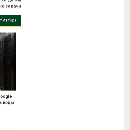
, когда мы
ые задачи
т Автора
Google
а воды