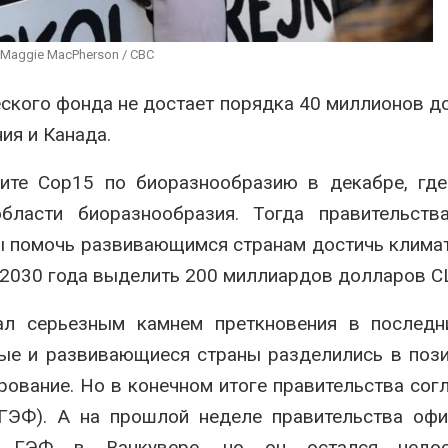
вторсырья
перед осенне
026
Авг 7, 2026
 Maggie MacPherson / CBC
Учёные предложили
Ozon запусти
получать питьевую воду
помощи для 
еского фонда не достает порядка
40 миллионов д
из воздуха с помощью
Нижнего Нов
ветра
Авг 7, 2026
ия и Канада.
026
ите Cop15 по биоразнообразию в декабре, где
бласти биоразнообразия
. Тогда правительств
бы помочь развивающимся странам достичь клима
 2030 года выделить 200 миллиардов долларов С
тал
серьезным камнем преткновения в последн
тые и развивающиеся страны разделились в пози
рование. Но в
конечном итоге правительства сог
(ГЭФ)
. А н
а прошлой неделе правительства офи
 ГЭФ в Ванкувере, но он остался недос