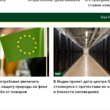
озу
Игорь Кобзев: День Байкала — это праздник
ставим нов
Еще О
МИР
отребовал увеличить
В Индии проект дата-центра 
 защиту природы на фоне
столкнулся с протестами из-з
ба от пожаров
и близости заповедника