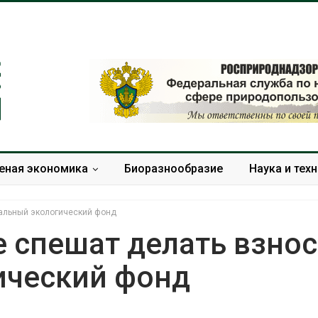
еная экономика
Биоразнообразие
Наука и тех
бальный экологический фонд
 спешат делать взнос
ический фонд
Дождевая вода с крыш
Южная Корея
может помочь городам
развитие сол
переживать жару
энергетики из
спроса со ст
Авг 7, 2026