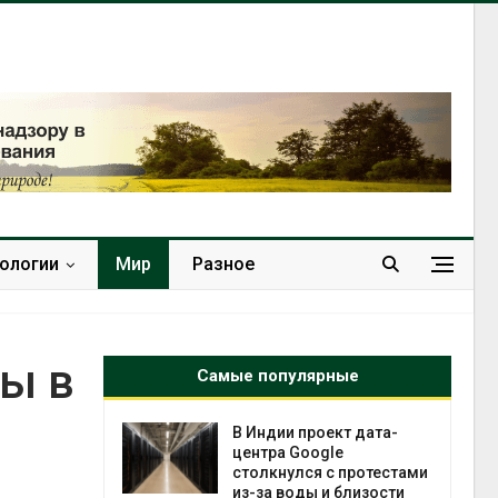
нологии
Мир
Разное
ы в
Самые популярные
 ускорит
В Индии проект дата-
нечной
центра Google
-за роста
столкнулся с протестами
ороны ИИ
из-за воды и близости