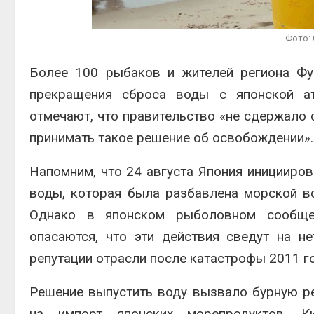
Авг 5, 2
Фото: 
Более 100 рыбаков и жителей региона Фук
Авг 5, 2
прекращения сброса воды с японской ат
отмечают, что правительство «не сдержало 
принимать такое решение об освобождении».
Напомним, что 24 августа Япония иницииро
воды, которая была разбавлена морской во
Однако в японском рыболовном сообщес
опасаются, что эти действия сведут на н
репутации отрасли после катастрофы 2011 го
Решение выпустить воду вызвало бурную р
на импорт японских морепродуктов. К