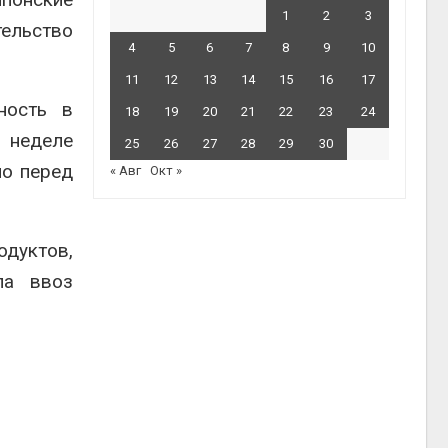
1
2
3
тельство
4
5
6
7
8
9
10
11
12
13
14
15
16
17
ность в
18
19
20
21
22
23
24
 неделе
25
26
27
28
29
30
но перед
« Авг
Окт »
одуктов,
ла ввоз