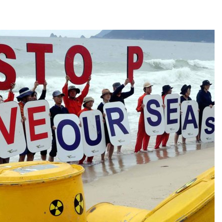
аде
Авг 6, 2026
026
В китайской 
Изменение климата
Шэньси из-за
меняет ареалы бабочек
эвакуировали
по всему миру
тыс. человек
Авг 6, 2026
Авг 6, 2026
В Австралии снизят
МЕГА и ВкусВ
стоимость установки
установили
солнечных панелей для
экообменник
бизнеса
вторсырья
026
Авг 6, 2026
Москвариум отметит 11-
Учёные пред
летие трёхдневным
получать пит
фестивалем
из воздуха с
ветра
Авг 5, 2026
Авг 6, 2026
В Кении противников
строительства АЭС
Приложение 
проверяют по статье о
для контрол
терроризме
площадок зап