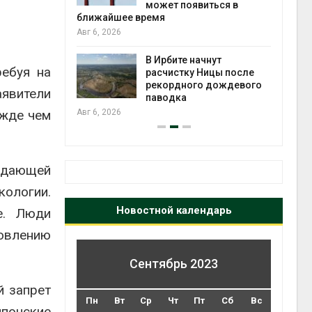
может появиться в
Авг 5
ближайшее время
Авг 6, 2026
т всё
ой
В Ирбите начнут
ребуя на
а засух,
расчистку Ницы после
 рубок
рекордного дождевого
Авг 5
явители
паводка
ежде чем
Авг 6, 2026
ждающей
кологии.
Новостной календарь
е. Люди
новлению
Сентябрь 2023
й запрет
Пн
Вт
Ср
Чт
Пт
Сб
Вс
понские