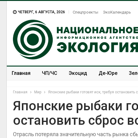
ЧЕТВЕРГ, 6 АВГУСТА, 2026
Спецпроекты
ЭкоКалендарь
Главная
ЧП/ЧС
Экоцид
Де-Юре
Зел
Спецпроекты
ЭкоЗОЖ
Главная
Мир
Японские рыбаки готовят иск, требуя остановить
Японские рыбаки го
остановить сброс 
Отрасль потеряла значительную часть рынка сб