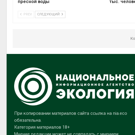
пресной воды
тыс. челов
PREV
СЛЕДУЮЩИЙ
Ко
При копировании материалов сайта ссылка на nia.eco
обязательна.
Категория материалов 18+
Мнение редакции может не совпадать с мнением