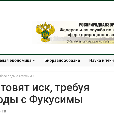
еная экономика
Биоразнообразие
Наука и тех
 сброс воды с Фукусимы
товят иск, требуя
воды с Фукусимы
В Домодедове
Панамский ка
ликвидируют
ограничивает
последствия разлива
судов из-за 
ыта
химикатов после пожара
пресной вод