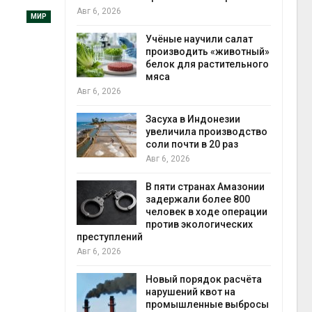
на с
Авг 6, 2026
МИР
Авг 6
провинции
Учёные научили салат
 паводков
производить «животный»
 более 140
белок для растительного
мяса
Авг 6, 2026
илл
Засуха в Индонезии
увеличила производство
и для сбора
соли почти в 20 раз
Авг 6, 2026
Авг 6
В пяти странах Амазонии
ложили
задержали более 800
ьевую воду
человек в ходе операции
 помощью
против экологических
преступлений
Авг 6, 2026
«Экопульс»
Новый порядок расчёта
я мусорных
нарушений квот на
устят в
промышленные выбросы