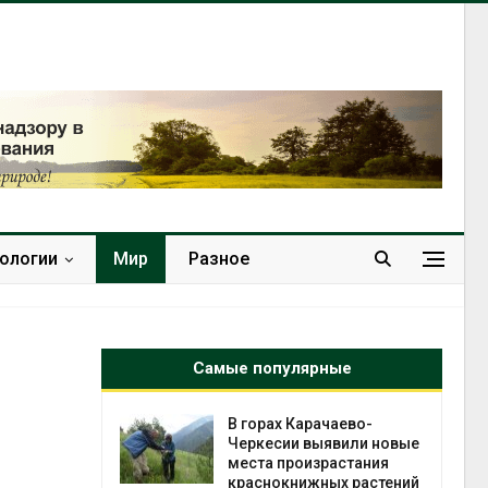
нологии
Мир
Разное
Самые популярные
нал вновь
В горах Карачаево-
 загрузку
Черкесии выявили новые
дефицита
места произрастания
ы
краснокнижных растений