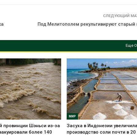
СЛЕДУЮЩИЙ МА
ка
Под Мелитополем рекультивируют старый
Еще О
МИР
й провинции Шэньси из-за
Засуха в Индонезии увеличил
вакуировали более 140
производство соли почти в 20