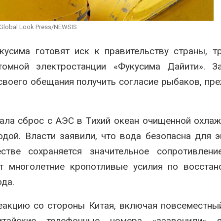
сентябре
026
Авг 6, 2026
Суд запретил
Global Look Press/NEWSIS
использовать
Европа теряе
крокодилов для охраны
больше лесн
усима готовят иск к правительству страны, т
израильской тюрьмы
биомассы из-з
вредителей и
026
омной электростанции «Фукусима Дайити». За
Авг 6, 2026
своего обещания получить согласие рыбаков, пр
вала сброс с АЭС
в Тихий океан
очищенной охла
дой. Власти заявили, что вода безопасна для э
тве сохраняется значительное сопротивлени
ет многолетние кропотливые усилия по восста
да.
еакцию со стороны Китая, включая повсеместны
итайские телефонные номера «зазвонили» я