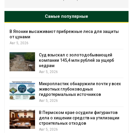
Самые популярные
 Японии высаживают прибрежные леса для защиты
т цунами
г 5, 2026
Суд взыскал с золотодобывающей
компании 145,4 млн рублей за ущерб
недрам
Авг 5, 2026
Микропластик обнаружили почти у всех
животных глубоководных
гидротермальных источников
Авг 5, 2026
В Пермском крае осудили фигурантов
дела о хищении средств на утилизации
строительных отходов
Авг 5, 2026