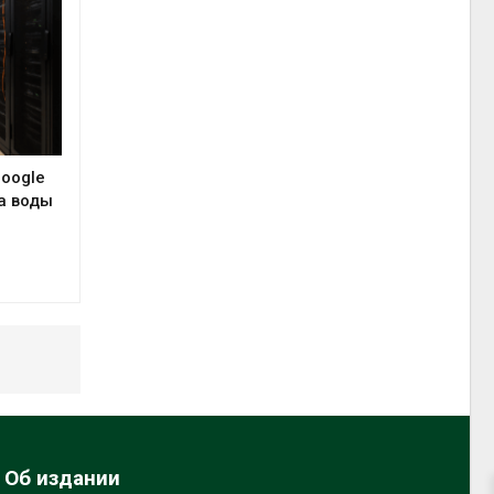
Google
а воды
Об издании