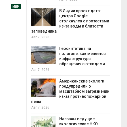
экон
МИР
Авг 7
В Индии проект дата-
центра Google
 ускорит
столкнулся с протестами
нечной
из-за воды и близости
-за роста
заповедника
ороны ИИ
Авг 7, 2026
Геосинтетика на
в
полигоне: как меняется
ща Волги и
инфраструктура
те может
обращения с отходами
рму почти в
конт
Авг 7, 2026
Авг 7
Американские экологи
предупредили о
требовал
масштабном загрязнении
ожения в
из-за противопожарной
ды на фоне
пены
 от пожаров
Авг 7, 2026
Авг 6
Названы ведущие
х шин
экологические НКО