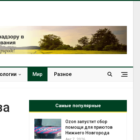
нологии
Мир
Разное
за
Самые популярные
й
Ozon запустит сбор
й контроль
помощи для приютов
тически
Нижнего Новгорода
ерок к
Авг 7, 2026