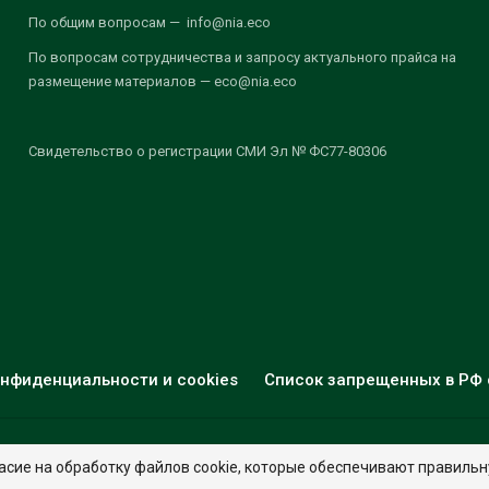
По общим вопросам — info@nia.eco
По вопросам сотрудничества и запросу актуального прайса на
размещение материалов — eco@nia.eco
Свидетельство о регистрации СМИ Эл № ФС77-80306
нфиденциальности и cookies
Список запрещенных в РФ 
© 2026 - НИА "Экология". Все права защищены.
Дизайн:
nia.eco
асие на обработку файлов cookie, которые обеспечивают правильн