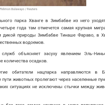
эвакуировали более 140
может обходи
тыс. человек
кондиционера
hilimon Bulawayo / Reuters
без отоплени
026
Авг 7, 2026
ьного парка Хванге в Зимбабве из него уходя
МЕГА и ВкусВилл
установили
Камчатские 
четыре года там отмечется самая крупная мигр
экообменники для сбора
олени набира
вторсырья
перед осенне
и дикой природы Зимбабве Тинаше Фараво, в Х
026
Авг 7, 2026
ественных водоемов.
 служб объясняет засуху явлением Эль-Ниньо
е количества осадков.
гие обитатели нацпарка направляются в Бо
 пути животных пролегают через населенные пун
таких ситуациях не исключены стычки между жи