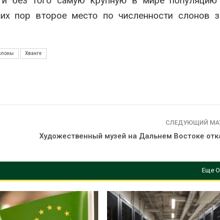
т и без того самую крупную в мире популяцию
их пор второе место по численности слонов з
слоны
Хванге
СЛЕДУЮЩИЙ МА
Художественный музей на Дальнем Востоке отк
Еще О