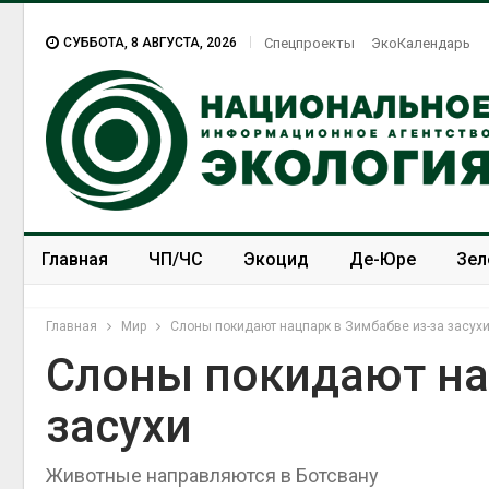
СУББОТА, 8 АВГУСТА, 2026
Спецпроекты
ЭкоКалендарь
Главная
ЧП/ЧС
Экоцид
Де-Юре
Зел
Спецпроекты
ЭкоЗОЖ
Главная
Мир
Слоны покидают нацпарк в Зимбабве из-за засух
Слоны покидают на
засухи
Животные направляются в Ботсвану