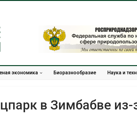
еная экономика
Биоразнообразие
Наука и тех
и
цпарк в Зимбабве из-
Солнечные панели над
Региональны
каналами позволяют
экологически
одновременно
в России фак
вырабатывать энергию и
ушёл от пров