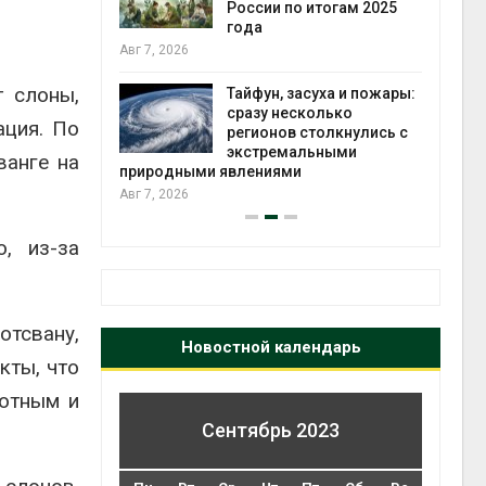
ться без
России по итогам 2025
 и почти
года
я
Авг 7, 2026
Авг 6
т слоны,
Тайфун, засуха и пожары:
северные
сразу несколько
ация. По
ют вес
регионов столкнулись с
й миграцией
экстремальными
ванге на
природными явлениями
Авг 6
Авг 7, 2026
, из-за
тсвану,
Новостной календарь
кты, что
вотным и
Сентябрь 2023