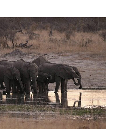
ить воду
наблюдению
026
Авг 8, 2026
Дождевая вода с крыш
Южная Корея
может помочь городам
развитие сол
переживать жару
энергетики из
спроса со ст
Авг 7, 2026
Авг 7, 2026
Минприроды
потребовало ускорить
Приток воды 
строительство мусорных
водохранили
объектов и уборку
Камы в авгус
нерных площадок
превысить но
полтора раза
026
Авг 7, 2026
Панамский канал вновь
ограничивает загрузку
Евросоюз по
судов из-за дефицита
увеличить вл
пресной воды
защиту приро
роста ущерба
026
Авг 7, 2026
В китайской провинции
Шэньси из-за паводков
Дом из стары