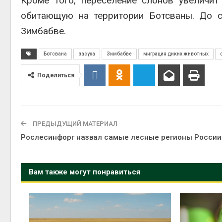
Кроме того, переселение слонов увеличи
обитающую на территории Ботсваны. До с
Зимбабве.
Ботсвана
засуха
Зимбабве
миграция диких животных
Поделиться
ПРЕДЫДУЩИЙ МАТЕРИАЛ
Рослесинфорг назвал самые лесные регионы России
Вам также могут понравиться