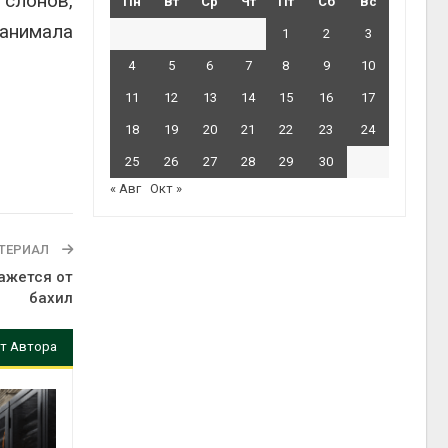
 слонов,
Пн
Вт
Ср
Чт
Пт
Сб
Вс
анимала
1
2
3
4
5
6
7
8
9
10
11
12
13
14
15
16
17
18
19
20
21
22
23
24
25
26
27
28
29
30
« Авг
Окт »
ТЕРИАЛ
ажется от
бахил
т Автора