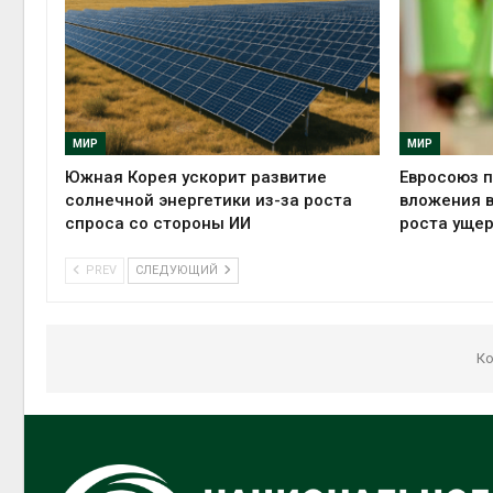
МИР
МИР
Южная Корея ускорит развитие
Евросоюз п
солнечной энергетики из-за роста
вложения в
спроса со стороны ИИ
роста ущер
PREV
СЛЕДУЮЩИЙ
Ко