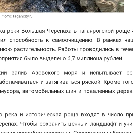
вторсырья
перед осенней 
Авг 7, 2026
Фото: tagancity.ru
Учёные предложили
Ozon запустит 
получать питьевую воду
помощи для пр
ка реки Большая Черепаха в таганрогской роще 
из воздуха с помощью
Нижнего Новго
ветра
Авг 7, 2026
тил способность к самоочищению. В рамках на
шнюю растительность. Работы проводились в тече
оприятия было выделено 6,7 миллиона рублей.
кий залив Азовского моря и испытывает се
заболачиваться и затягиваться ряской. Кроме того
 мусора, автомобильных шин и поваленных дерев
то река и историческая роща входят в число п
черепах. Чтобы сохранить ценный ландшафт и ун
ческих способов расчистки. Специалисты убирали