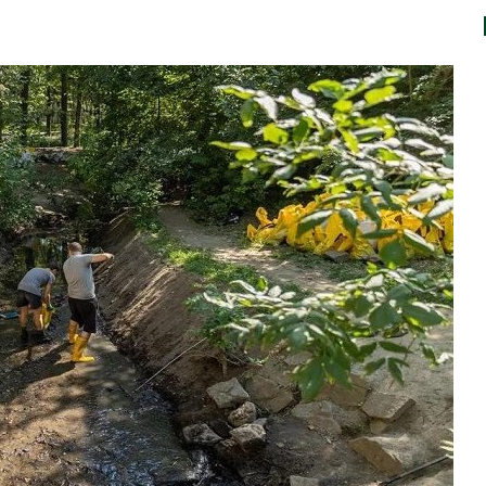
Авг 7, 2026
Минприроды
потребовало ускорить
Приток воды в
строительство мусорных
водохранилища
объектов и уборку
Камы в августе
ерных площадок
превысить норм
полтора раза
Авг 7, 2026
Панамский канал вновь
ограничивает загрузку
Евросоюз потр
судов из-за дефицита
увеличить влож
пресной воды
защиту природ
роста ущерба о
Авг 7, 2026
В китайской провинции
Шэньси из-за паводков
Дом из старых 
эвакуировали более 140
может обходит
тыс. человек
кондиционера и
без отопления
Авг 7, 2026
МЕГА и ВкусВилл
установили
Камчатские се
экообменники для сбора
олени набирают