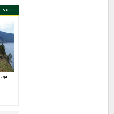
т Автора
года