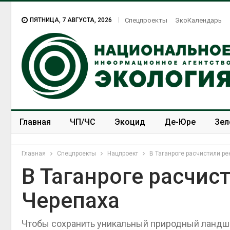
ПЯТНИЦА, 7 АВГУСТА, 2026
Спецпроекты
ЭкоКалендарь
Главная
ЧП/ЧС
Экоцид
Де-Юре
Зел
Спецпроекты
ЭкоЗОЖ
Главная
Спецпроекты
Нацпроект
В Таганроге расчистили р
В Таганроге расчис
Черепаха
Чтобы сохранить уникальный природный ландша