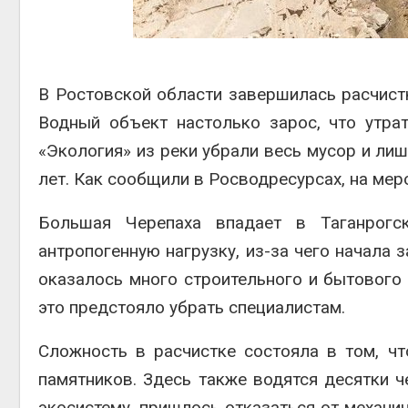
Авг 6, 2026
В Ростовской области завершилась расчист
Водный объект настолько зарос, что утра
Авг 6, 2026
«Экология» из реки убрали весь мусор и ли
лет. Как сообщили в Росводресурсах, на мер
Большая Черепаха впадает в Таганрогс
антропогенную нагрузку, из-за чего начала 
оказалось много строительного и бытового
это предстояло убрать специалистам.
Сложность в расчистке состояла в том, ч
памятников. Здесь также водятся десятки 
экосистему, пришлось отказаться от механи