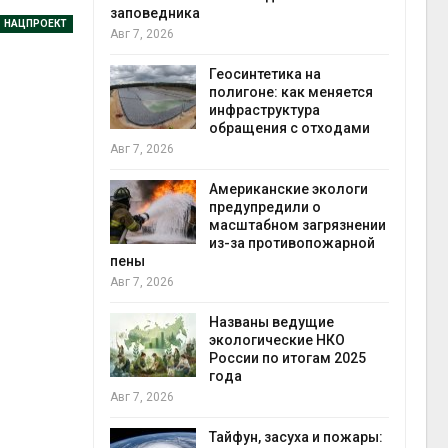
заповедника
НАЦПРОЕКТ
Авг 7, 2026
 Волги и
Геосинтетика на
 может
полигоне: как меняется
у почти в
инфраструктура
конте
обращения с отходами
Авг 7, 2
Авг 7, 2026
ебовал
Американские экологи
ения в
предупредили о
ы на фоне
масштабном загрязнении
т пожаров
из-за противопожарной
Авг 6, 2
пены
Авг 7, 2026
шин
ься без
Названы ведущие
 почти
экологические НКО
России по итогам 2025
Авг 6, 2
года
Авг 7, 2026
верные
 вес
Тайфун, засуха и пожары: