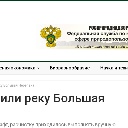
еная экономика
Биоразнообразие
Наука и тех
еку Большая Черепаха
тили реку Большая
Дождевая вода с крыш
Южная Корея у
может помочь городам
развитие солне
переживать жару
энергетики из-з
фт, расчистку приходилось выполнять вручную
спроса со стор
Авг 7, 2026