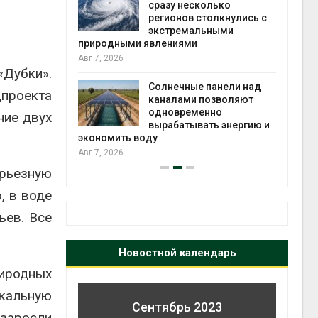
миграцией
сразу несколько
регионов столкнулись с
Авг 6, 2
экстремальными
природными явлениями
сбор
Авг 7, 2026
иютов
«Дубки».
рода
Солнечные панели над
цпроекта
каналами позволяют
Авг 6, 2
одновременно
ние двух
вырабатывать энергию и
экономить воду
Авг 7, 2026
рьезную
, в воде
ьев. Все
Новостной календарь
риродных
икальную
Сентябрь 2023
 заросли