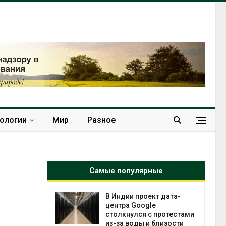
нологии
Мир
Разное
Самые популярные
скорит
В Индии проект дата-
чной
центра Google
а роста
столкнулся с протестами
оны ИИ
из-за воды и близости