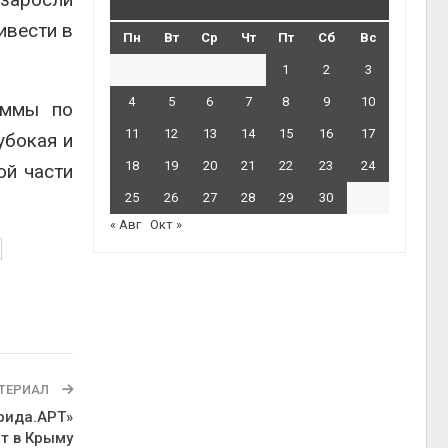
ивести в
Пн
Вт
Ср
Чт
Пт
Сб
Вс
1
2
3
4
5
6
7
8
9
10
аммы по
11
12
13
14
15
16
17
убокая и
18
19
20
21
22
23
24
ой части
25
26
27
28
29
30
« Авг
Окт »
ТЕРИАЛ
рида.АРТ»
т в Крыму