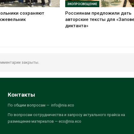
ЭКОПРОСВЕЩЕНИЕ
кольники сохраняют
Россиянам предложили дать
жжевельник
авторские тексты для «Запов
диктанта»
мментарии закрыты.
Контакты
По общим вопросам — info@nia.eco
По вопросам сотрудничества и запросу актуального прайса на
размещение материалов — eco@nia.eco