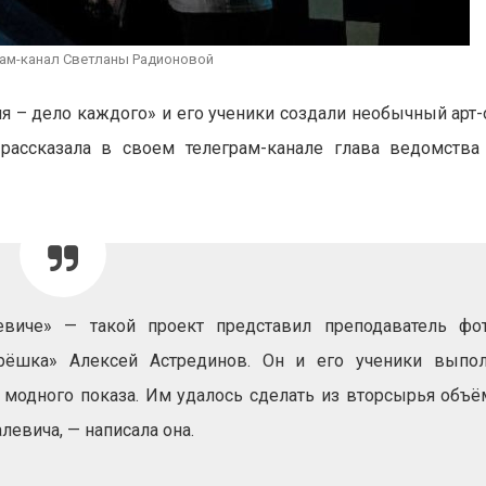
преступлений
026
Авг 6, 2026
Суд взыскал с
рам-канал Светланы Радионовой
золотодобывающей
Новый поряд
компании 145,4 млн
нарушений кв
 – дело каждого» и его ученики создали необычный арт-
рублей за ущерб недрам
промышленн
может появит
026
рассказала в своем телеграм-канале глава ведомства
ближайшее время
Авг 6, 2026
иче» — такой проект представил преподаватель фо
рёшка» Алексей Астрединов. Он и его ученики выпо
 модного показа. Им удалось сделать из вторсырья объ
евича, — написала она.