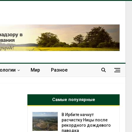
нологии
Мир
Разное
Самые популярные
т всё
В Ирбите начнут
ой
расчистку Ницы после
а засух,
рекордного дождевого
 рубок
паводка