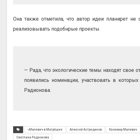
Она также отметила, что автор идеи планирет не
реализовывать подобнрые проекты.
— Рада, что экологические темы находят свое о
появились номинации, участвовать в которых
Радионова.
«Малевич в Матрёшке
Алексей Астрединов
Каземир Малевич
Светлана Радионова