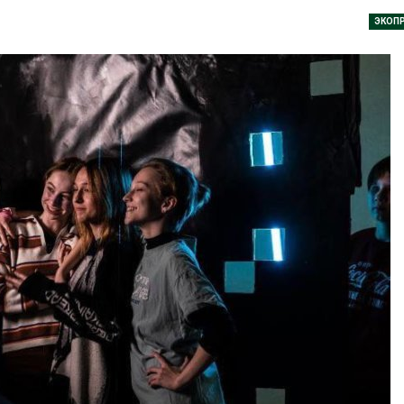
026
Авг 6, 2026
ЭКОП
Органические яйца
В горах Кара
оказались «хуже для
Черкесии вы
климата»: исследование
места произр
показало пределы
краснокнижн
ических расчётов
Авг 6, 2026
026
Учёные научи
Стартовал прием заявок
производить
на экологическую
белок для ра
премию
мяса
«Экопозитив-2026»
Авг 6, 2026
026
Засуха в Инд
Омская область получит
увеличила п
ещё 598 млн рублей на
соли почти в 
перевод частных домов
Авг 6, 2026
на газ
026
В пяти стран
задержали бо
ии высаживают прибрежные
человек в хо
ля защиты от цунами
против эколо