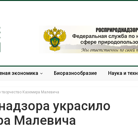
еная экономика
Биоразнообразие
Наука и тех
 творчество Каземира Малевича
надзора украсило
ра Малевича
Суд запретил
Европа теряе
использовать
больше лесн
крокодилов для охраны
биомассы из-з
израильской тюрьмы
вредителей и