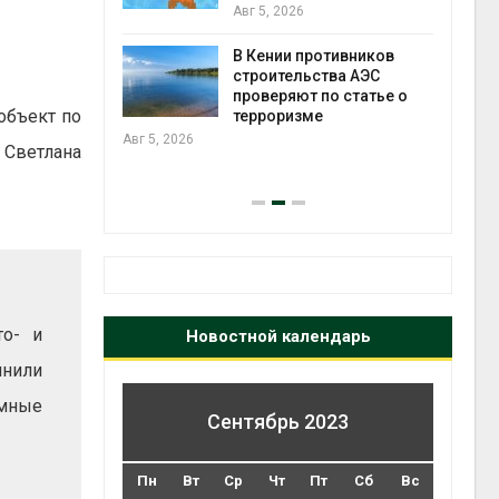
Авг 5, 2026
Авг 5
В Кении противников
ок расчёта
строительства АЭС
от на
проверяют по статье о
объект по
ые выбросы
терроризме
ься в
Авг 5, 2026
Авг 5
 Светлана
то- и
Новостной календарь
лнили
ёмные
Сентябрь 2023
Пн
Вт
Ср
Чт
Пт
Сб
Вс