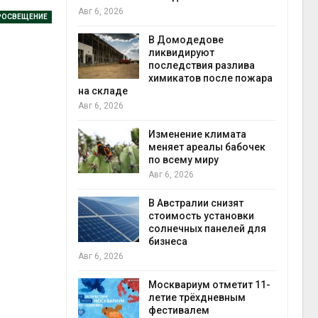
Авг 6, 2026
Авг 5
РОСВЕЩЕНИЕ
чаево-
В Домодедове
явили новые
ликвидируют
астания
последствия разлива
ых растений
химикатов после пожара
на складе
экол
Авг 6, 2026
Авг 5
ли салат
 «животный»
Изменение климата
стительного
меняет ареалы бабочек
по всему миру
Авг 6, 2026
Авг 5
онезии
В Австралии снизят
роизводство
стоимость установки
20 раз
солнечных панелей для
бизнеса
Авг 6, 2026
Авг 5
ах Амазонии
лее 800
Москвариум отметит 11-
де операции
летие трёхдневным
В Яп
гических
фестивалем
леса