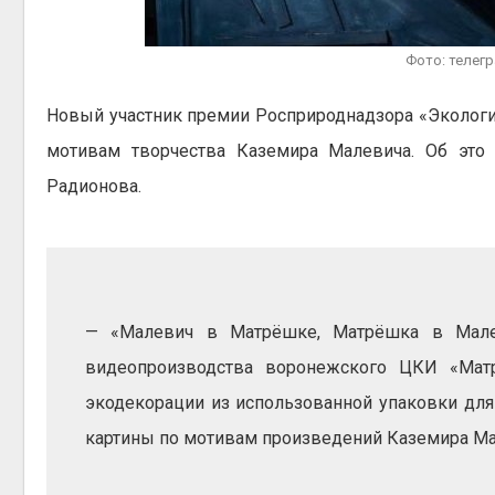
Авг 5, 2
Фото: телег
Новый участник премии Росприроднадзора «Экология
Авг 5, 2
мотивам творчества Каземира Малевича. Об это 
Радионова.
— «Малевич в Матрёшке, Матрёшка в Малев
видеопроизводства воронежского ЦКИ «Мат
экодекорации из использованной упаковки для
картины по мотивам произведений Каземира Мал