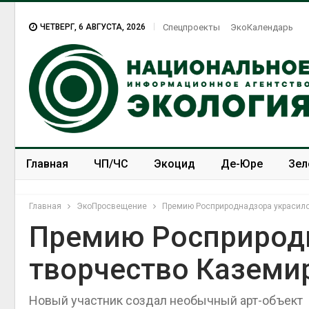
ЧЕТВЕРГ, 6 АВГУСТА, 2026
Спецпроекты
ЭкоКалендарь
Главная
ЧП/ЧС
Экоцид
Де-Юре
Зел
Спецпроекты
ЭкоЗОЖ
Главная
ЭкоПросвещение
Премию Росприроднадзора украсило
Премию Росприрод
творчество Каземи
Новый участник создал необычный арт-объект