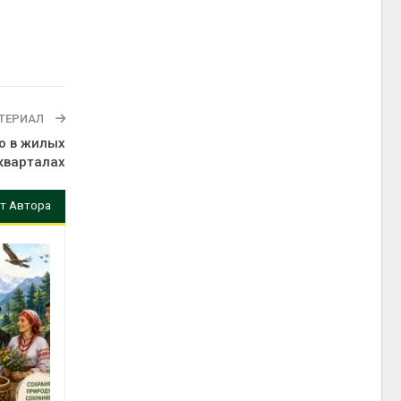
ТЕРИАЛ
о в жилых
кварталах
т Автора